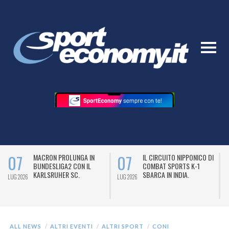
07
07
MACRON PROLUNGA IN
IL CIRCUITO NIPPONICO DI
BUNDESLIGA2 CON IL
COMBAT SPORTS K-1
KARLSRUHER SC.
SBARCA IN INDIA.
LUG 2026
LUG 2026
L
ALL NEWS
ALTRI EVENTI
ALTRI SPORT
CONI