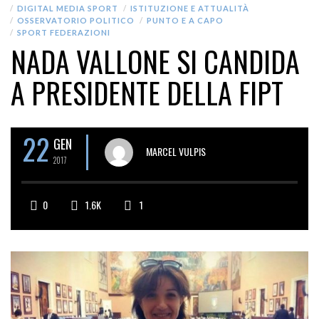
DIGITAL MEDIA SPORT
ISTITUZIONE E ATTUALITÀ
OSSERVATORIO POLITICO
PUNTO E A CAPO
SPORT FEDERAZIONI
NADA VALLONE SI CANDIDA
A PRESIDENTE DELLA FIPT
22
GEN
MARCEL VULPIS
2017
0
1.6K
1