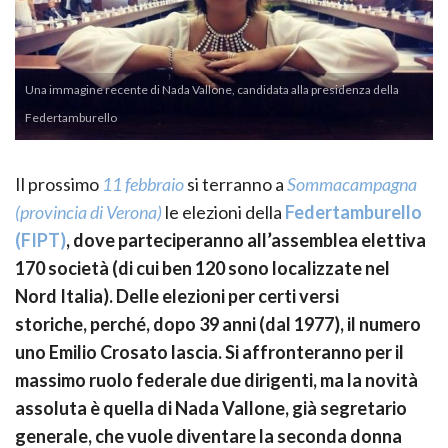
Una immagine recente di Nada Vallone, candidata alla presidenza della
Federtamburello
Il prossimo
11 febbraio
si terranno a
Sommacampagna
(provincia di Verona)
le elezioni della
Federtamburello
(FIPT)
, dove parteciperanno all’assemblea elettiva
170 società (di cui ben 120 sono localizzate nel
Nord Italia). Delle elezioni per certi versi
storiche, perché, dopo 39 anni (dal 1977), il numero
uno Emilio Crosato lascia. Si affronteranno per il
massimo ruolo federale due dirigenti, ma la novità
assoluta è quella di Nada Vallone, già segretario
generale, che vuole diventare la seconda donna