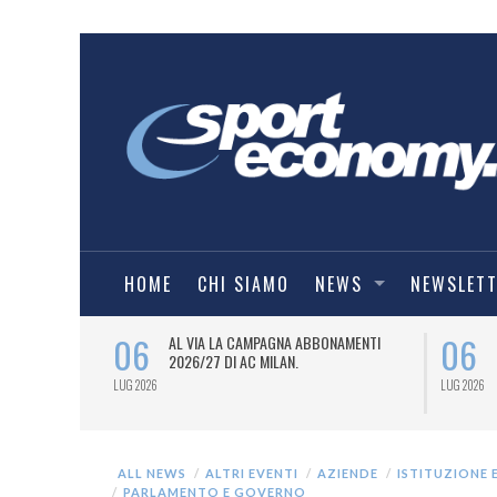
HOME
CHI SIAMO
NEWS
NEWSLET
06
06
SPORT
AL VIA LA CAMPAGNA ABBONAMENTI
6/27) DEL
2026/27 DI AC MILAN.
LUG 2026
LUG 2026
ALL NEWS
ALTRI EVENTI
AZIENDE
ISTITUZIONE 
PARLAMENTO E GOVERNO