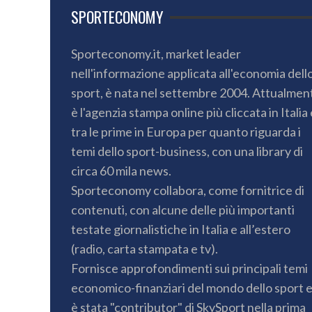
SPORTECONOMY
Sporteconomy.it, market leader
nell'informazione applicata all'economia dell
sport, è nata nel settembre 2004. Attualmen
è l'agenzia stampa online più cliccata in Italia 
tra le prime in Europa per quanto riguarda i
temi dello sport-business, con una library di
circa 60 mila news.
Sporteconomy collabora, come fornitrice di
contenuti, con alcune delle più importanti
testate giornalistiche in Italia e all’estero
(radio, carta stampata e tv).
Fornisce approfondimenti sui principali temi
economico-finanziari del mondo dello sport 
è stata "contributor" di SkySport nella prima