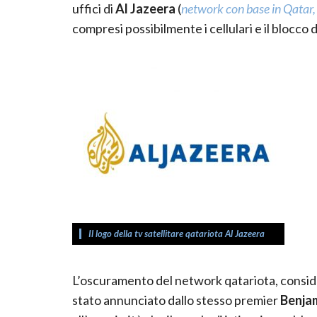
uffici di
Al Jazeera
(
network con base in Qatar,
compresi possibilmente i cellulari e il blocco d
Il logo della tv satellitare qatariota Al Jazeera
L’oscuramento del network qatariota, consider
stato annunciato dallo stesso premier
Benja