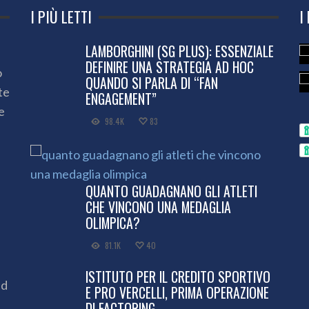
I PIÙ LETTI
I
LAMBORGHINI (SG PLUS): ESSENZIALE
DEFINIRE UNA STRATEGIA AD HOC
o
QUANDO SI PARLA DI “FAN
te
ENGAGEMENT”
e
98.4K
83
QUANTO GUADAGNANO GLI ATLETI
CHE VINCONO UNA MEDAGLIA
OLIMPICA?
81.1K
40
ISTITUTO PER IL CREDITO SPORTIVO
ed
E PRO VERCELLI, PRIMA OPERAZIONE
DI FACTORING