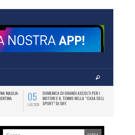
05
07
UNA MAGLIA-
DOMENICA DI GRANDI ASCOLTI PER I
M
RENTINA
MOTORI E IL TENNIS NELLA “CASA DELLO
C
SPORT” DI SKY.
LUG 2026
LUG 2026