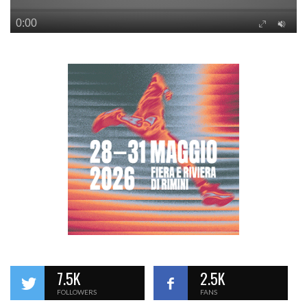
7.5K
2.5K
FOLLOWERS
FANS