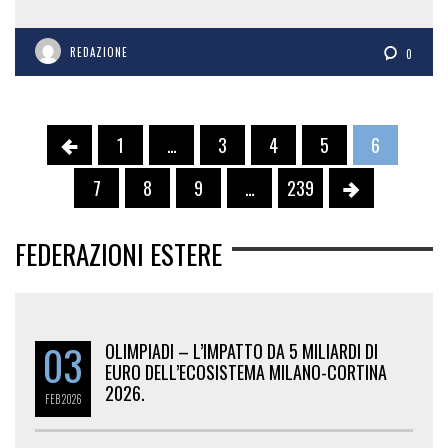
REDAZIONE
0
1
…
3
4
5
6
7
8
9
…
239
FEDERAZIONI ESTERE
03
OLIMPIADI – L’IMPATTO DA 5 MILIARDI DI
EURO DELL’ECOSISTEMA MILANO-CORTINA
2026.
FEB
2026