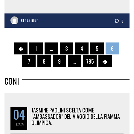
REDAZIONE
0
1
…
3
4
5
6
7
8
9
…
795
CONI
04
JASMINE PAOLINI SCELTA COME
“AMBASSADOR” DEL VIAGGIO DELLA FIAMMA
OLIMPICA.
DIC
2025