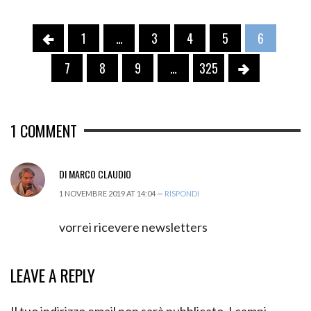
1
…
3
4
5
6
7
8
9
…
325
1
COMMENT
DI MARCO CLAUDIO
1 NOVEMBRE 2019 AT 14:04 —
RISPONDI
vorrei ricevere newsletters
LEAVE A REPLY