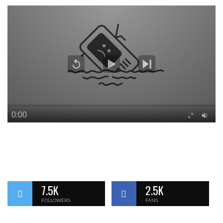
7.5K
2.5K
FOLLOWERS
FANS