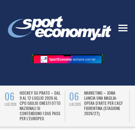
05
04
DOMENICA DI GRANDI
TOTTENHAM-BETANO,
ASCOLTI PER I MOTORI E
MOLTO PIÙ DI UNA
IL TENNIS NELLA “CASA
SPONSORIZZAZIONE. DAL
LUG 2026
LUG 2026
DELLO SPORT” DI SKY.
2027 AL 2029 SARÀ
ANCHE “REGIONAL
PARTNER” DEGLI SPURS.