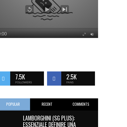
7.5K
2.5K
FOLLOWERS
FANS
POPULAR
RECENT
COMMENTS
LAMBORGHINI (SG PLUS):
ESSENZIALE DEFINIRE UNA