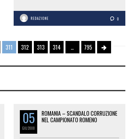
REDAZIONE
0
311
312
313
314
…
795
05
ROMANIA – SCANDALO CORRUZIONE
NEL CAMPIONATO ROMENO
GIU
2008