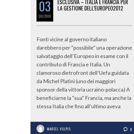
03
ESCLUSIVA – ITALIA E FRANCIA PER
LA GESTIONE DELL’EUROPEO2012
GIU
2008
Fonti vicine al governo italiano
darebbero per "possibile" una operazione
salvataggio dell’Europeo in esame con il
contributo di Francia e Italia. Un
clamoroso dietrofront dell’Uefa guidata
da Michel Platini (uno dei maggiori
sponsor della vittoria ucraino-polacca) A
beneficiarne la "sua" Francia, ma anche la
stessa Italia che fino all’ultimo aveva
MARCEL VULPIS
0