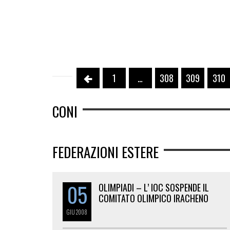
1
…
308
309
310
CONI
FEDERAZIONI ESTERE
05
OLIMPIADI – L’ IOC SOSPENDE IL
COMITATO OLIMPICO IRACHENO
GIU
2008