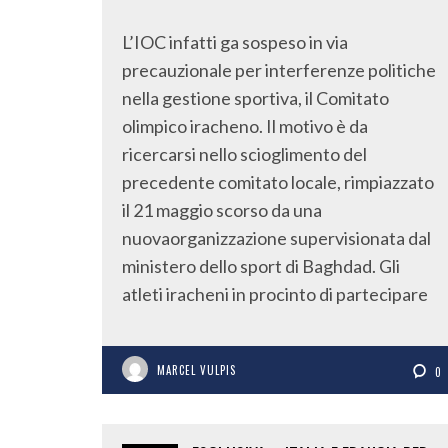
L’IOC infatti ga sospeso in via
precauzionale per interferenze politiche
nella gestione sportiva, il Comitato
olimpico iracheno. Il motivo è da
ricercarsi nello scioglimento del
precedente comitato locale, rimpiazzato
il 21 maggio scorso da una
nuovaorganizzazione supervisionata dal
ministero dello sport di Baghdad. Gli
atleti iracheni in procinto di partecipare
MARCEL VULPIS
0