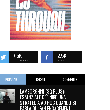
7.5K
2.5K
FOLLOWERS
FANS
POPULAR
RECENT
COMMENTS
LAMBORGHINI (SG PLUS):
ESSENZIALE DEFINIRE UNA
STRATEGIA AD HOC QUANDO SI
PARLA DI “FAN ENGAGEMENT”