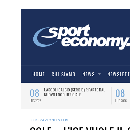
HOME
CHI SIAMO
NEWS
NEWSLET
08
08
BALL, TARGATO
L’ASCOLI CALCIO (SERIE B) RIPARTE DAL
FFICIALE
NUOVO LOGO UFFICIALE.
LUG 2026
LUG 2026
FEDERAZIONI ESTERE