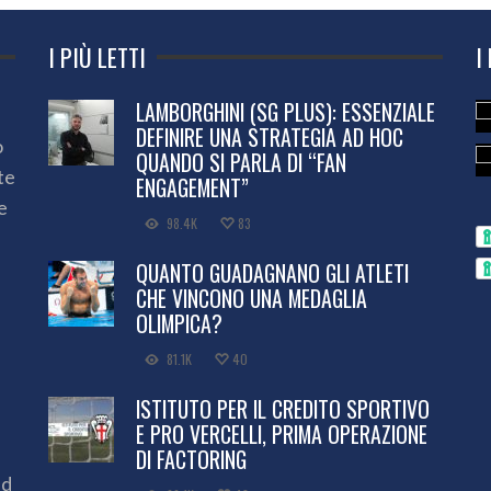
I PIÙ LETTI
I
LAMBORGHINI (SG PLUS): ESSENZIALE
DEFINIRE UNA STRATEGIA AD HOC
o
QUANDO SI PARLA DI “FAN
te
ENGAGEMENT”
e
98.4K
83
QUANTO GUADAGNANO GLI ATLETI
CHE VINCONO UNA MEDAGLIA
OLIMPICA?
81.1K
40
ISTITUTO PER IL CREDITO SPORTIVO
E PRO VERCELLI, PRIMA OPERAZIONE
DI FACTORING
ed