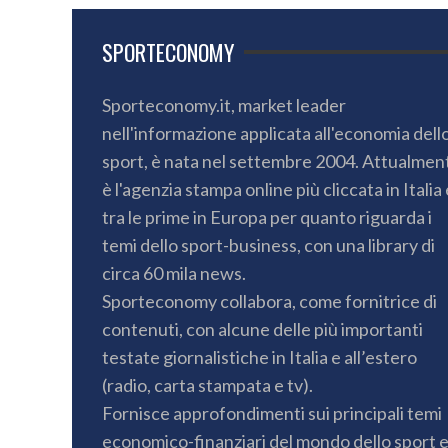
SPORTECONOMY
Sporteconomy.it, market leader
nell'informazione applicata all'economia dell
sport, è nata nel settembre 2004. Attualmen
è l'agenzia stampa online più cliccata in Italia 
tra le prime in Europa per quanto riguarda i
temi dello sport-business, con una library di
circa 60 mila news.
Sporteconomy collabora, come fornitrice di
contenuti, con alcune delle più importanti
testate giornalistiche in Italia e all’estero
(radio, carta stampata e tv).
Fornisce approfondimenti sui principali temi
economico-finanziari del mondo dello sport 