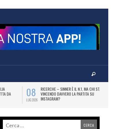
08
09
LIA
RICERCHE – SINNER È IL N.1, MA CHI STA
B
TTA DA
VINCENDO DAVVERO LA PARTITA SU
DE
INSTAGRAM?
BI
LUG 2026
LUG 2026