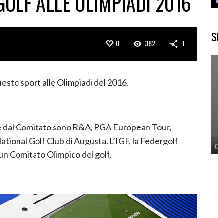
 GOLF ALLE OLIMPIADI 2016
S
0
382
0
uesto sport alle Olimpiadi del 2016.
e dal Comitato sono R&A, PGA European Tour,
ional Golf Club di Augusta. L’IGF, la Federgolf
 un Comitato Olimpico del golf.