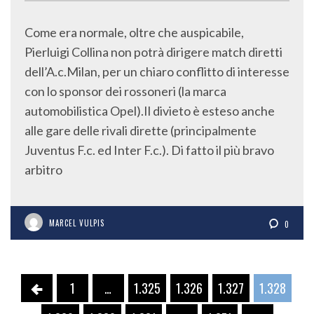
Come era normale, oltre che auspicabile,
Pierluigi Collina non potrà dirigere match diretti
dell’A.c.Milan, per un chiaro conflitto di interesse
con lo sponsor dei rossoneri (la marca
automobilistica Opel).Il divieto è esteso anche
alle gare delle rivali dirette (principalmente
Juventus F.c. ed Inter F.c.). Di fatto il più bravo
arbitro
MARCEL VULPIS
0
1
…
1.325
1.326
1.327
1.328