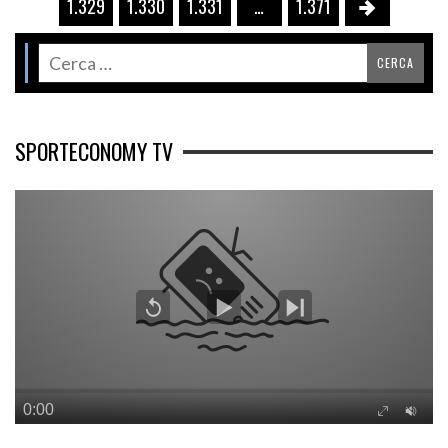
1.329
1.330
1.331
…
1.371
SPORTECONOMY TV