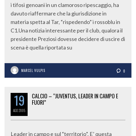
i tifosi genoani in un clamoroso ripescaggio, ha
davuto riaffermare che la giurisdizione in
materia spetta al Tar, “rispedendo” i rossoblu in
C1.Una notizia interessante per il club, qualora il
presidente Preziosi dovesse decidere di uscire di
scena è quella riportata su
MARCEL VULPIS
0
19
CALCIO – “JUVENTUS, LEADER IN CAMPO E
FUORI”
AGO
2005
Leader in campo e sul “territorio”. E’ questa