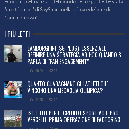
economico-finanziari del mondo dello sport ed è stata
"contributor" di SkySport nella prima edizione di
"CodiceRosso".
I PIÙ LETTI
LAMBORGHINI (SG PLUS): ESSENZIALE
DEFINIRE UNA STRATEGIA AD HOC QUANDO SI
PARLA DI “FAN ENGAGEMENT”
98.5K
83
QUANTO GUADAGNANO GLI ATLETI CHE
VINCONO UNA MEDAGLIA OLIMPICA?
81.2K
40
ISTITUTO PER IL CREDITO SPORTIVO E PRO
VERCELLI, PRIMA OPERAZIONE DI FACTORING
66.2K
48