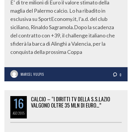
E’ di tre milioni di Euro il valore stimato della
maglia del Palermo calcio. Lo ha ribadito in
esclusiva su SportEconomy.it, l’a.d. del club
siciliano, Rinaldo Sagramola.Dopo la scadenza
del contratto con +39, il challenge italiano che
sfiderà la barca di Alinghi a Valencia, per la
conquista della prossima Coppa
MARCEL VULPIS
0
16
CALCIO – “I DIRITTI TV DELLA S.S.LAZIO
VALGONO OLTRE 35 MLN DI EURO…”
AGO
2005