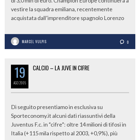
di 3,0 mln di euro. Champion Europe continuerà a
vestire la squadra emiliana, recentemente
acquistata dall’imprenditore spagnolo Lorenzo
MARCEL VULPIS
0
19
CALCIO – LA JUVE IN CIFRE
AGO
2005
Di seguito presentiamo in esclusiva su
Sporteconomy.it alcuni dati riassuntivi della
Juventus F.c. in “cifre”: oltre 14 milioni di tifosi in
Italia (+115 mila rispetto al 2003, +0,9%), più