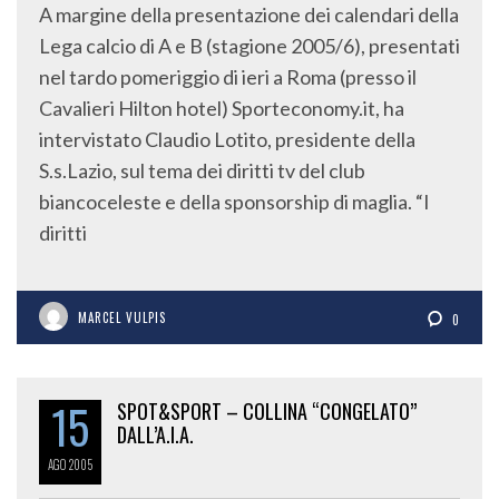
A margine della presentazione dei calendari della
Lega calcio di A e B (stagione 2005/6), presentati
nel tardo pomeriggio di ieri a Roma (presso il
Cavalieri Hilton hotel) Sporteconomy.it, ha
intervistato Claudio Lotito, presidente della
S.s.Lazio, sul tema dei diritti tv del club
biancoceleste e della sponsorship di maglia. “I
diritti
MARCEL VULPIS
0
15
SPOT&SPORT – COLLINA “CONGELATO”
DALL’A.I.A.
AGO
2005