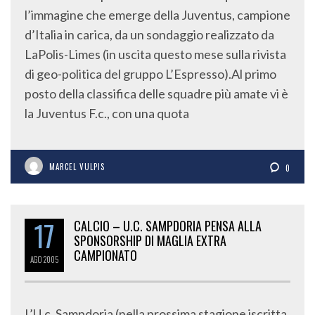
l’immagine che emerge della Juventus, campione
d’Italia in carica, da un sondaggio realizzato da
LaPolis-Limes (in uscita questo mese sulla rivista
di geo-politica del gruppo L’Espresso).Al primo
posto della classifica delle squadre più amate vi è
la Juventus F.c., con una quota
MARCEL VULPIS
0
17
CALCIO – U.C. SAMPDORIA PENSA ALLA
SPONSORSHIP DI MAGLIA EXTRA
CAMPIONATO
AGO
2005
L’U.c. Sampdoria (nella prossima stagione iscritta