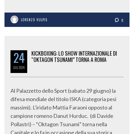
LORENZO VULPIS
0
24
KICKBOXING: LO SHOW INTERNAZIONALE DI
“OKTAGON TSUNAMI” TORNA A ROMA
GIU
2024
Al Palazzetto dello Sport (sabato 29 giugno) la
difesa mondiale del titolo ISKA (categoria pesi
massimi). L’iridato Mattia Faraoni opposto al
campione romeno Danut Hurduc. (di Davide
Pollastri) – “Oktagon Tsunami” torna nella
Capitale e lo fa in occasione della sua storica