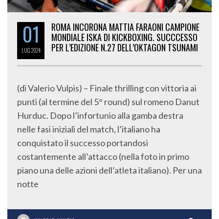
01
ROMA INCORONA MATTIA FARAONI CAMPIONE
MONDIALE ISKA DI KICKBOXING. SUCCCESSO
PER L’EDIZIONE N.27 DELL’OKTAGON TSUNAMI
LUG
2024
(di Valerio Vulpis) – Finale thrilling con vittoria ai
punti (al termine del 5° round) sul romeno Danut
Hurduc. Dopo l’infortunio alla gamba destra
nelle fasi iniziali del match, l’italiano ha
conquistato il successo portandosi
costantemente all’attacco (nella foto in primo
piano una delle azioni dell’atleta italiano). Per una
notte