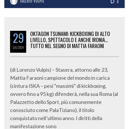
VALERIO VULPIS
0
29
OKTAGON TSUNAMI: KICKBOXING DI ALTO
LIVELLO, SPETTACOLO E ANCHE IRONIA…
TUTTO NEL SEGNO DI MATTIA FARAONI
GIU
2024
(di Lorenzo Vulpis) – Stasera, attorno alle 23,
Mattia Faraoni campione del mondo in carica
(cintura ISKA – pesi “massimi” di kickboxing,
ovvero fino a 95 kg) difenderà, nella sua Roma (al
Palazzetto dello Sport, più comunemente
conosciuto come PalaTiziano), il titolo
conquistato nell’ultimo anno. I diritti della
manifestazione sono