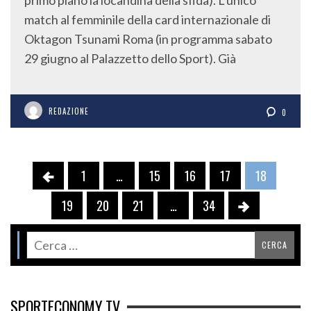
primo piano la locandina della sfida). L’unico
match al femminile della card internazionale di
Oktagon Tsunami Roma (in programma sabato
29 giugno al Palazzetto dello Sport). Già
REDAZIONE
0
1
…
15
16
17
18
19
20
21
…
34
SPORTECONOMY TV