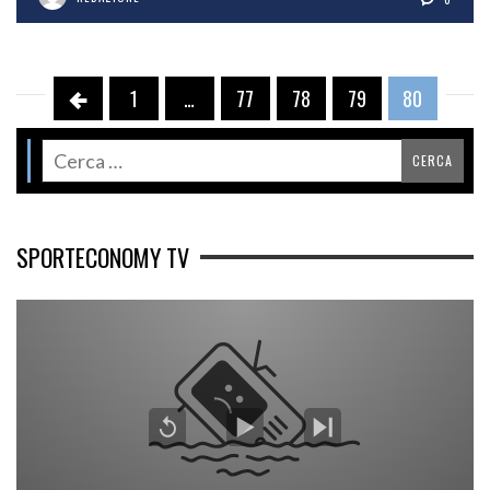
1
…
77
78
79
80
SPORTECONOMY TV