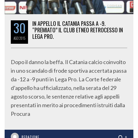
30
IN APPELLO IL CATANIA PASSA A -9.
“PREMIATO” IL CLUB ETNEO RETROCESSO IN
LEGA PRO.
AGO
2015
Dopo il danno la beffa. Il Catania calcio coinvolto
in uno scandalo di frode sportiva accertata passa
da -12 a -9 punti in Lega Pro. La Corte federale
d’appello ha ufficializzato, nella serata del 29
agosto scorso, le sentenze relative agli appelli
presentati in merito ai procedimenti istruiti dalla
Procura
REDAZIONE
0