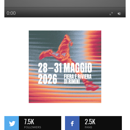
7.5K
2.5K
FOLLOWERS
FANS