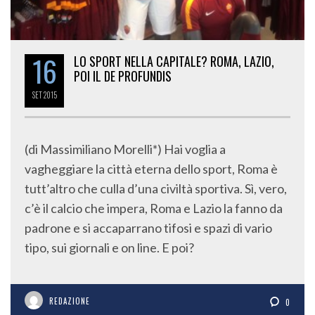
16
LO SPORT NELLA CAPITALE? ROMA, LAZIO,
POI IL DE PROFUNDIS
SET
2015
(di Massimiliano Morelli*) Hai voglia a
vagheggiare la città eterna dello sport, Roma è
tutt’altro che culla d’una civiltà sportiva. Sì, vero,
c’è il calcio che impera, Roma e Lazio la fanno da
padrone e si accaparrano tifosi e spazi di vario
tipo, sui giornali e on line. E poi?
REDAZIONE
0