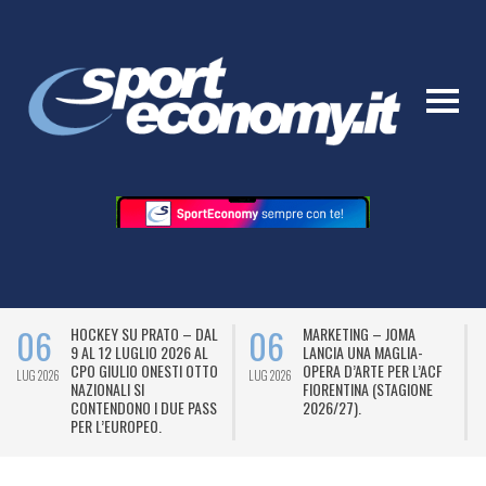
06
05
SU PRATO – DAL
MARKETING – JOMA
DOMENICA D
 LUGLIO 2026 AL
LANCIA UNA MAGLIA-
ASCOLTI PER
LIO ONESTI OTTO
OPERA D’ARTE PER L’ACF
IL TENNIS N
LUG 2026
LUG 2026
I SI
FIORENTINA (STAGIONE
DELLO SPORT
ONO I DUE PASS
2026/27).
UROPEO.