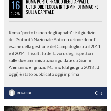
16
ROMA PORTO FRANCO DEGLI APPALTI.
ULTERIORE TEGOLA IN TERMINI DI IMMAGINE
SULLA CAPITALE
SET
2015
Roma “porto franco degli appalti”: è il giudizio
dell’Autorità Nazionale Anticorruzione dopo l’
esame della gestione del Campidoglio tra il 2011
e il 2014. Il risultato del lavoro degli ispettori
sulle due amministrazioni guidate da Gianni
Alemanno e Ignazio Marino (dal giugno 2013 ad
oggi) è stato pubblicato oggi in prima
REDAZIONE
0