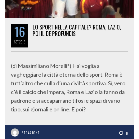
16
LO SPORT NELLA CAPITALE? ROMA, LAZIO,
POI IL DE PROFUNDIS
SET
2015
(di Massimiliano Morelli*) Hai voglia a
vagheggiare la città eterna dello sport, Roma è
tutt’altro che culla d’una civiltà sportiva. Sì, vero,
c’è il calcio che impera, Roma e Lazio la fanno da
padrone e si accaparrano tifosi e spazi di vario
tipo, sui giornali e on line. E poi?
REDAZIONE
0