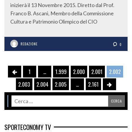
inizierà il 13 Novembre 2015. Diretto dal Prof.
Franco B. Ascani, Membro della Commissione
Cultura e Patrimonio Olimpico del CIO
REDAZIONE
0
1
…
1.999
2.000
2.001
2.002
2.003
2.004
2.005
…
2.161
SPORTECONOMY TV