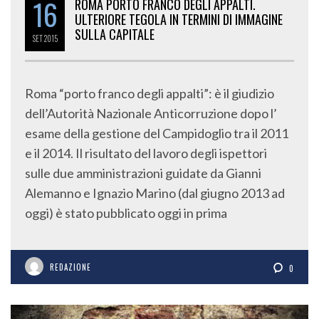
16
ROMA PORTO FRANCO DEGLI APPALTI.
ULTERIORE TEGOLA IN TERMINI DI IMMAGINE
SULLA CAPITALE
SET
2015
Roma “porto franco degli appalti”: è il giudizio
dell’Autorità Nazionale Anticorruzione dopo l’
esame della gestione del Campidoglio tra il 2011
e il 2014. Il risultato del lavoro degli ispettori
sulle due amministrazioni guidate da Gianni
Alemanno e Ignazio Marino (dal giugno 2013 ad
oggi) è stato pubblicato oggi in prima
REDAZIONE
0