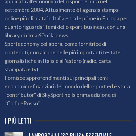
applicata all'economia dello sport, è nata nel
settembre 2004. Attualmente è l'agenzia stampa
online più cliccata in Italia e tra le prime in Europa per
quanto riguarda i temi dello sport-business, con una
library di circa 60 mila news.
Sporteconomy collabora, come fornitrice di
contenuti, con alcune delle più importanti testate
giornalistiche in Italia e all’estero (radio, carta
stampata e tv).
Fornisce approfondimenti sui principali temi
economico-finanziari del mondo dello sport ed è stata
"contributor" di SkySport nella prima edizione di
"CodiceRosso".
I PIÙ LETTI
LAMBORGHINI (SG PLUS): ESSENZIALE