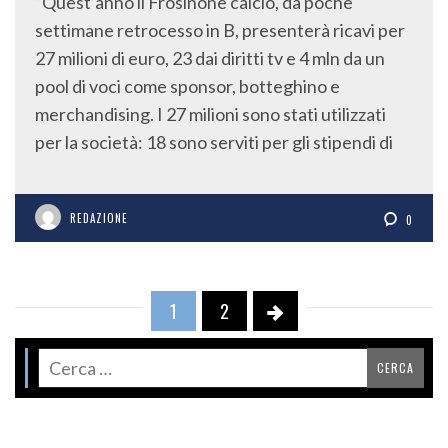
“Quest’anno il Frosinone calcio, da poche
settimane retrocesso in B, presenterà ricavi per
27 milioni di euro, 23 dai diritti tv e 4 mln da un
pool di voci come sponsor, botteghino e
merchandising. I 27 milioni sono stati utilizzati
per la società: 18 sono serviti per gli stipendi di
REDAZIONE
0
1
2