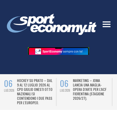
06
06
HOCKEY SU PRATO – DAL
MARKETING – JOMA
9 AL 12 LUGLIO 2026 AL
LANCIA UNA MAGLIA-
CPO GIULIO ONESTI OTTO
OPERA D’ARTE PER L’ACF
LUG 2026
LUG 2026
L
NAZIONALI SI
FIORENTINA (STAGIONE
CONTENDONO I DUE PASS
2026/27).
PER L’EUROPEO.