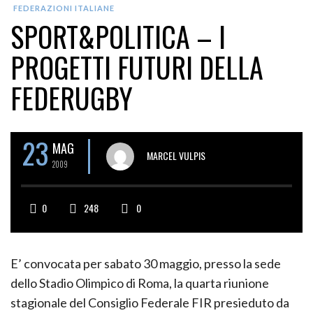
FEDERAZIONI ITALIANE
SPORT&POLITICA – I
PROGETTI FUTURI DELLA
FEDERUGBY
23
MAG
MARCEL VULPIS
2009
0
248
0
E’ convocata per sabato 30 maggio, presso la sede
dello Stadio Olimpico di Roma, la quarta riunione
stagionale del Consiglio Federale FIR presieduto da