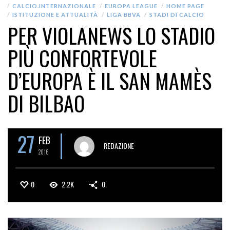
CALCIO.INTERNAZIONALE
EUROPA LEAGUE
HOME PAGE
ISTITUZIONE E ATTUALITÀ
LIGA BBVA
STADI DI CALCIO
PER VIOLANEWS LO STADIO
PIÙ CONFORTEVOLE
D’EUROPA È IL SAN MAMÈS
DI BILBAO
27
FEB
REDAZIONE
2016
0
2.2K
0