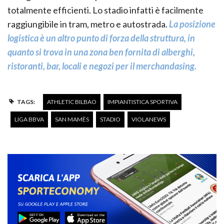
totalmente efficienti. Lo stadio infatti è facilmente
raggiungibile in tram, metro e autostrada.
La posizione
logistica è un altro punto di forza della struttura, in
quanto si trova in una zona ben fornita di alberghi,
ristoranti, bar, locali e negozi per il merchandasing.
TAGS:
ATHLETIC BILBAO
IMPIANTISTICA SPORTIVA
LIGA BBVA
SAN MAMÈS
STADIO
VIOLANEWS