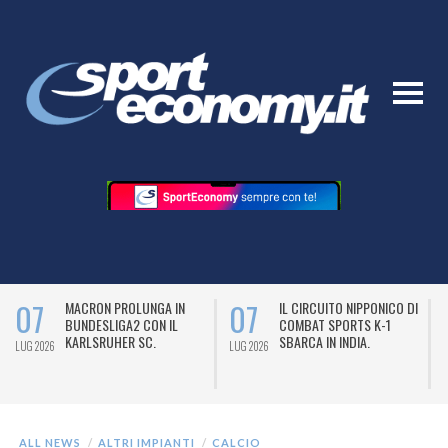
07
07
MACRON PROLUNGA IN
IL CIRCUITO NIPPONICO DI
BUNDESLIGA2 CON IL
COMBAT SPORTS K-1
KARLSRUHER SC.
SBARCA IN INDIA.
LUG 2026
LUG 2026
L
ALL NEWS
ALTRI IMPIANTI
CALCIO