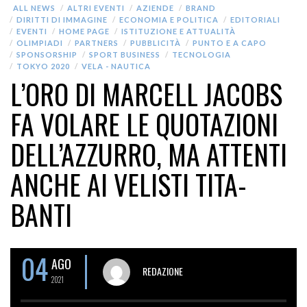
ALL NEWS
ALTRI EVENTI
AZIENDE
BRAND
DIRITTI DI IMMAGINE
ECONOMIA E POLITICA
EDITORIALI
EVENTI
HOME PAGE
ISTITUZIONE E ATTUALITÀ
OLIMPIADI
PARTNERS
PUBBLICITÀ
PUNTO E A CAPO
SPONSORSHIP
SPORT BUSINESS
TECNOLOGIA
TOKYO 2020
VELA - NAUTICA
L’ORO DI MARCELL JACOBS
FA VOLARE LE QUOTAZIONI
DELL’AZZURRO, MA ATTENTI
ANCHE AI VELISTI TITA-
BANTI
04
AGO
REDAZIONE
2021