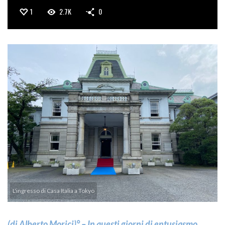
1
2.7K
0
L'ingresso di Casa Italia a Tokyo
(di Alberto Morici)° – In questi giorni di entusiasmo