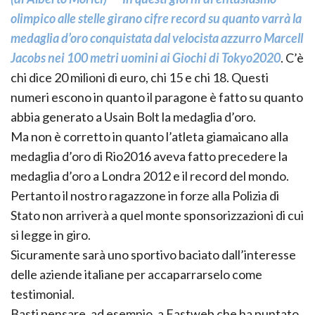
olimpico alle stelle girano cifre record su quanto varrà la
medaglia d’oro conquistata dal velocista azzurro Marcell
Jacobs nei 100 metri uomini ai Giochi di Tokyo2020
. C’è
chi dice 20 milioni di euro, chi 15 e chi 18. Questi
numeri escono in quanto il paragone è fatto su quanto
abbia generato a Usain Bolt la medaglia d’oro.
Ma non è corretto in quanto l’atleta giamaicano alla
medaglia d’oro di Rio2016 aveva fatto precedere la
medaglia d’oro a Londra 2012 e il record del mondo.
Pertanto il nostro ragazzone in forze alla Polizia di
Stato non arriverà a quel monte sponsorizzazioni di cui
si legge in giro.
Sicuramente sarà uno sportivo baciato dall’interesse
delle aziende italiane per accaparrarselo come
testimonial.
Basti pensare, ad esempio, a Fastweb che ha puntato