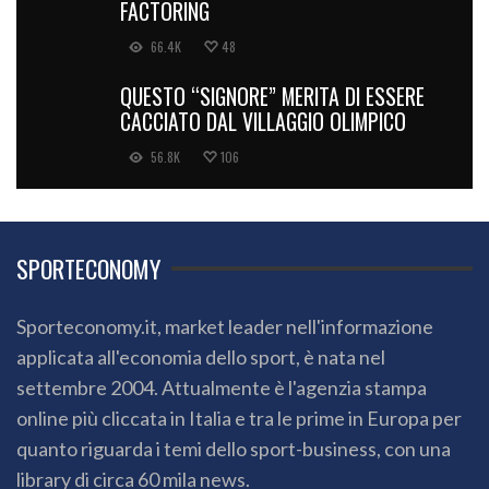
FACTORING
66.4K
48
QUESTO “SIGNORE” MERITA DI ESSERE
CACCIATO DAL VILLAGGIO OLIMPICO
56.8K
106
SPORTECONOMY
Sporteconomy.it, market leader nell'informazione
applicata all'economia dello sport, è nata nel
settembre 2004. Attualmente è l'agenzia stampa
online più cliccata in Italia e tra le prime in Europa per
quanto riguarda i temi dello sport-business, con una
library di circa 60 mila news.