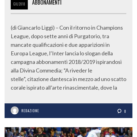
ABBONAMENTI
GIU
2018
(di Giancarlo Liggi) – Con il ritorno in Champions
League, dopo sette anni di Purgatorio, tra
mancate qualificazioni e due apparizioni in
Europa League, l’Inter lancia lo slogan della
campagna abbonamenti 2018/2019 ispirandosi
alla Divina Commedia; “A riveder le
stelle”, citazione dantesca in mezzo ad uno scatto
corale ispirato all’arte rinascimentale, dove la
REDAZIONE
0