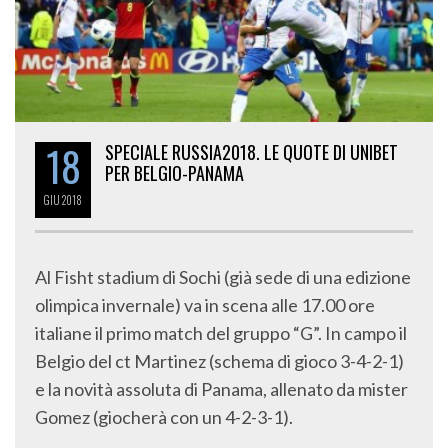
18
SPECIALE RUSSIA2018. LE QUOTE DI UNIBET
PER BELGIO-PANAMA
GIU
2018
Al Fisht stadium di Sochi (già sede di una edizione
olimpica invernale) va in scena alle 17.00 ore
italiane il primo match del gruppo “G”. In campo il
Belgio del ct Martinez (schema di gioco 3-4-2-1)
e la novità assoluta di Panama, allenato da mister
Gomez (giocherà con un 4-2-3-1).