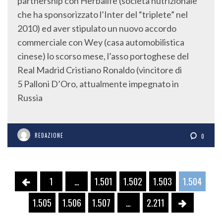
partnership con Herbalife (società nutrizionale
che ha sponsorizzato l’Inter del “triplete” nel
2010) ed aver stipulato un nuovo accordo
commerciale con Wey (casa automobilistica
cinese) lo scorso mese, l’asso portoghese del
Real Madrid Cristiano Ronaldo (vincitore di
5 Palloni D’Oro, attualmente impegnato in
Russia
REDAZIONE
0
1
…
1.501
1.502
1.503
1.504
1.505
1.506
1.507
…
2.211