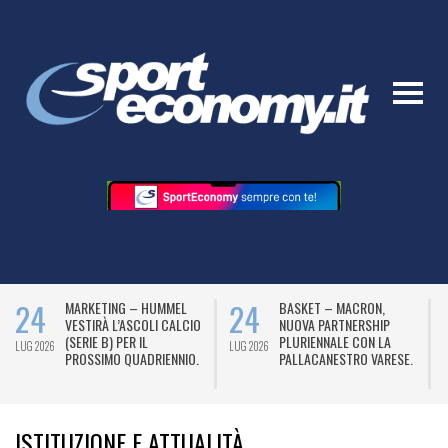
24
24
MARKETING – HUMMEL
BASKET – MACRON,
VESTIRÀ L’ASCOLI CALCIO
NUOVA PARTNERSHIP
(SERIE B) PER IL
PLURIENNALE CON LA
LUG 2026
LUG 2026
L
PROSSIMO QUADRIENNIO.
PALLACANESTRO VARESE.
ISTITUZIONE E ATTUALITÀ