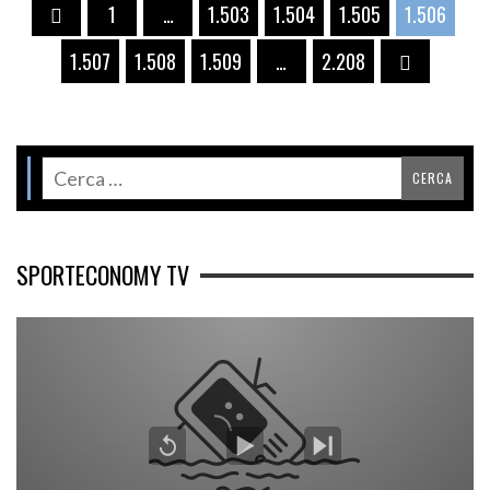
1
…
1.503
1.504
1.505
1.506
1.507
1.508
1.509
…
2.208
SPORTECONOMY TV