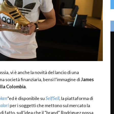
ssia, vi è anche la novità del lancio di una
una società finanziaria, bensì l’immagine di
James
lla Colombia
.
oken
“ed è disponibile su
SelfSell
, la piattaforma di
alori
per i soggetti che mettono sul mercato la
di fatto, sull’idea che il “brand” Rodriguez possa