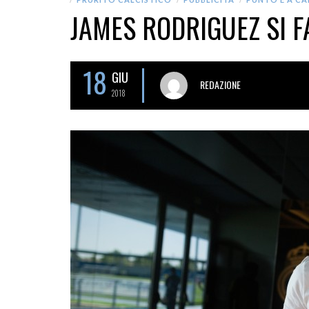
JAMES RODRIGUEZ SI F
18
GIU
REDAZIONE
2018