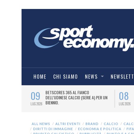
HOME
CHI SIAMO
NEWS
NEWSLET
09
08
 NUOVA AWAY
BETSCORES 365 AL FIANCO
DELL’UDINESE CALCIO (SERIE A) PER UN
BIENNIO.
LUG 2026
LUG 2026
ALL NEWS
ALTRI EVENTI
BRAND
CALCIO
CALC
DIRITTI DI IMMAGINE
ECONOMIA E POLITICA
FIFA
PRURITO CALCISTICO
PUBBLICITÀ
PUNTO E A C