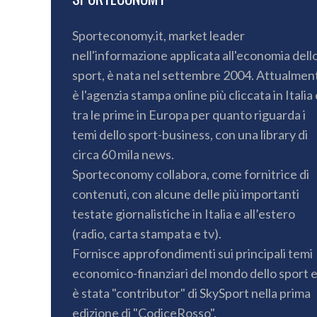
Sporteconomy.it, market leader
nell'informazione applicata all'economia dell
sport, è nata nel settembre 2004. Attualmen
è l'agenzia stampa online più cliccata in Italia 
tra le prime in Europa per quanto riguarda i
temi dello sport-business, con una library di
circa 60 mila news.
Sporteconomy collabora, come fornitrice di
contenuti, con alcune delle più importanti
testate giornalistiche in Italia e all’estero
(radio, carta stampata e tv).
Fornisce approfondimenti sui principali temi
economico-finanziari del mondo dello sport 
è stata "contributor" di SkySport nella prima
edizione di "CodiceRosso".