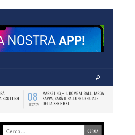
08
10
IRÀ
MARKETING – IL KOMBAT BALL, TARGATO
F
LA SCOTTISH
KAPPA, SARÀ IL PALLONE UFFICIALE
A
DELLA SERIE BKT.
LUG 2026
LUG 2026