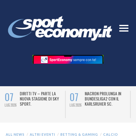
07
07
DIRITTI TV – PARTE LA
MACRON PROLUNGA IN
NUOVA STAGIONE DI SKY
BUNDESLIGA2 CON IL
SPORT.
KARLSRUHER SC.
LUG 2026
LUG 2026
L
ALL NEWS
ALTRI EVENTI
BETTING & GAMING
CALCIO