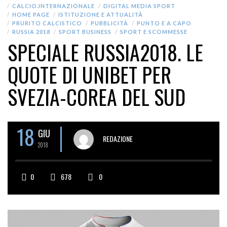
CALCIO.INTERNAZIONALE
DIGITAL MEDIA SPORT
HOME PAGE
ISTITUZIONE E ATTUALITÀ
PRURITO CALCISTICO
PUBBLICITÀ
PUNTO E A CAPO
RUSSIA 2018
SPORT BUSINESS
SPORT E SCOMMESSE
SPECIALE RUSSIA2018. LE
QUOTE DI UNIBET PER
SVEZIA-COREA DEL SUD
18
GIU
REDAZIONE
2018
0
678
0