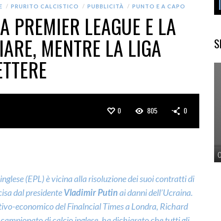
E
PRURITO CALCISTICO
PUBBLICITÀ
PUNTO E A CAPO
 LA PREMIER LEAGUE E LA
IARE, MENTRE LA LIGA
S
ETTERE
0
805
0
glese (EPL) è vicina alla risoluzione dei suoi contratti di
cisa dal presidente
Vladimir Putin
ai danni dell’Ucraina.
rtivo-economico del Finalncial Times a Londra, Richard
mpionato di calcio inglese, ha dichiarato che tutti gli