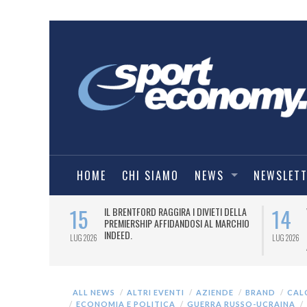
HOME
CHI SIAMO
NEWS
NEWSLET
15
14
SENTA LA
IL BRENTFORD RAGGIRA I DIVIETI DELLA
RDEEN FC.
PREMIERSHIP AFFIDANDOSI AL MARCHIO
INDEED.
LUG 2026
LUG 2026
ALL NEWS
ALTRI EVENTI
AZIENDE
BRAND
CAL
ECONOMIA E POLITICA
GUERRA RUSSO-UCRAINA