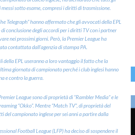
messi sotto esame, compresi i diritti di trasmissione.
“The Telegraph” hanno affermato che gli avvocati della EPL
 di conclusione degli accordi per i diritti TV con i partner
ivare nei prossimi giorni. Però, la Premier League ha
tata contattata dall’agenzia di stampa PA.
li della EPL useranno a loro vantaggio il fatto che la
ultima giornata di campionato perché i club inglesi hanno
na e contro la guerra.
la Premier League sono di proprietà di “Rambler Media” e le
treaming “Okko”. Mentre “Match TV”, di proprietà del
ti del campionato inglese per sei anni a partire dalla
fessional Football League (LFP) ha deciso di sospendere il