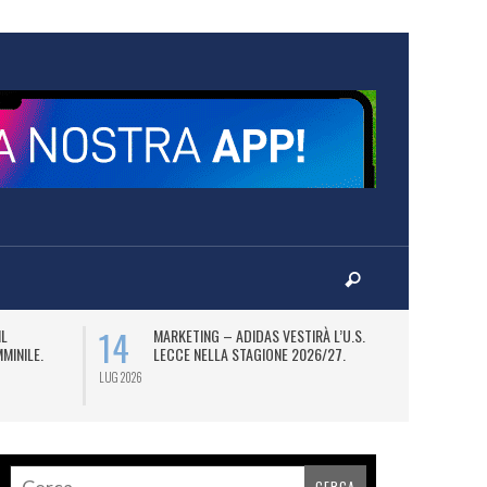
14
16
IL
MARKETING – ADIDAS VESTIRÀ L’U.S.
I
MINILE.
LECCE NELLA STAGIONE 2026/27.
CE
SP
LUG 2026
LUG 2026