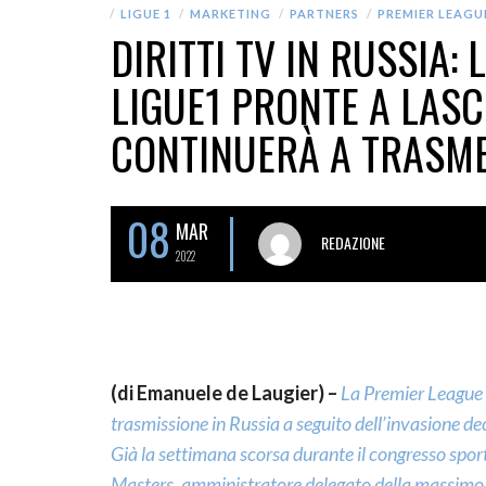
LIGUE 1
MARKETING
PARTNERS
PREMIER LEAGU
DIRITTI TV IN RUSSIA:
LIGUE1 PRONTE A LASC
CONTINUERÀ A TRASM
08
MAR
REDAZIONE
2022
(di Emanuele de Laugier) –
La Premier League in
trasmissione in Russia a seguito dell’invasione de
Già la settimana scorsa durante il congresso spo
Masters, amministratore delegato della massimo ca