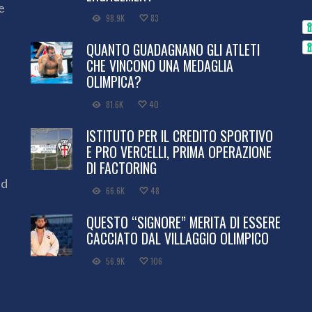
e
98.9K
83
QUANTO GUADAGNANO GLI ATLETI
CHE VINCONO UNA MEDAGLIA
OLIMPICA?
81.6K
40
ISTITUTO PER IL CREDITO SPORTIVO
E PRO VERCELLI, PRIMA OPERAZIONE
DI FACTORING
ed
66.6K
48
QUESTO “SIGNORE” MERITA DI ESSERE
CACCIATO DAL VILLAGGIO OLIMPICO
56.9K
106