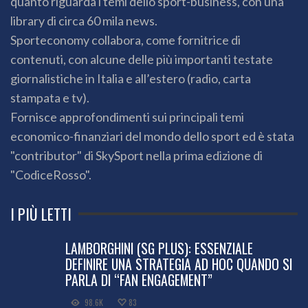
quanto riguarda i temi dello sport-business, con una
library di circa 60 mila news.
Sporteconomy collabora, come fornitrice di
contenuti, con alcune delle più importanti testate
giornalistiche in Italia e all’estero (radio, carta
stampata e tv).
Fornisce approfondimenti sui principali temi
economico-finanziari del mondo dello sport ed è stata
"contributor" di SkySport nella prima edizione di
"CodiceRosso".
I PIÙ LETTI
LAMBORGHINI (SG PLUS): ESSENZIALE
DEFINIRE UNA STRATEGIA AD HOC QUANDO SI
PARLA DI “FAN ENGAGEMENT”
98.6K
83