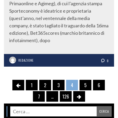
Primaonline e Agimeg), di cui l’agenzia stampa
Sporteconomy è ideatrice e proprietaria
(quest’anno, nel ventennale della media
company, è stato tagliato il traguardo della 16ima
edizione), Bet365scores (marchio britannico di
infotainment), dopo
REDAZIONE
0
1
2
3
4
5
6
7
…
126