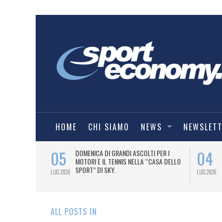
HOME
CHI SIAMO
NEWS
NEWSLET
05
04
A UNA MAGLIA-
DOMENICA DI GRANDI ASCOLTI PER I
IORENTINA
MOTORI E IL TENNIS NELLA “CASA DELLO
SPORT” DI SKY.
LUG 2026
LUG 2026
ALL POSTS IN