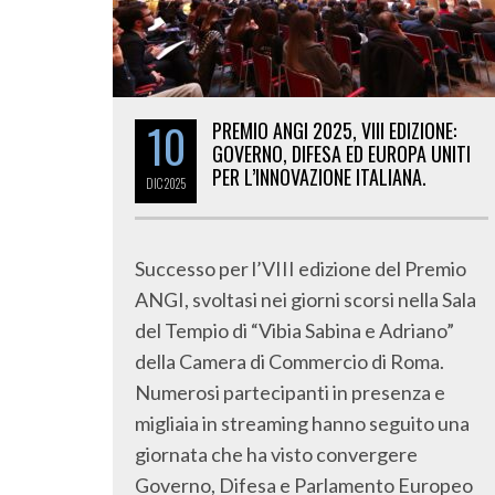
10
PREMIO ANGI 2025, VIII EDIZIONE:
GOVERNO, DIFESA ED EUROPA UNITI
PER L’INNOVAZIONE ITALIANA.
DIC
2025
Successo per l’VIII edizione del Premio
ANGI, svoltasi nei giorni scorsi nella Sala
del Tempio di “Vibia Sabina e Adriano”
della Camera di Commercio di Roma.
Numerosi partecipanti in presenza e
migliaia in streaming hanno seguito una
giornata che ha visto convergere
Governo, Difesa e Parlamento Europeo