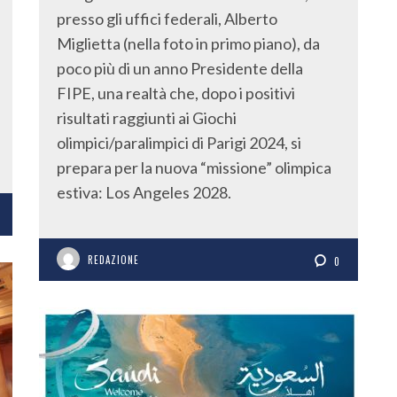
presso gli uffici federali, Alberto
Miglietta (nella foto in primo piano), da
poco più di un anno Presidente della
FIPE, una realtà che, dopo i positivi
risultati raggiunti ai Giochi
olimpici/paralimpici di Parigi 2024, si
prepara per la nuova “missione” olimpica
estiva: Los Angeles 2028.
REDAZIONE
0