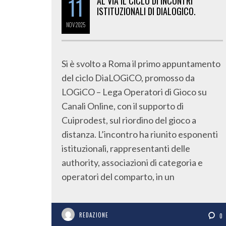
11
AL VIA IL CICLO DI INCONTRI
ISTITUZIONALI DI DIALOGICO.
NOV
2025
Si è svolto a Roma il primo appuntamento
del ciclo DiaLOGiCO, promosso da
LOGiCO – Lega Operatori di Gioco su
Canali Online, con il supporto di
Cuiprodest, sul riordino del gioco a
distanza. L’incontro ha riunito esponenti
istituzionali, rappresentanti delle
authority, associazioni di categoria e
operatori del comparto, in un
REDAZIONE
0