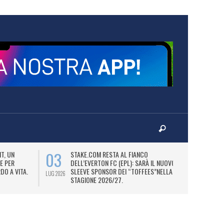
03
06
T, UN
STAKE.COM RESTA AL FIANCO
M
E PER
DELL’EVERTON FC (EPL): SARÀ IL NUOVO
P
DO A VITA.
SLEEVE SPONSOR DEI “TOFFEES”NELLA
“
LUG 2026
LUG 2026
STAGIONE 2026/27.