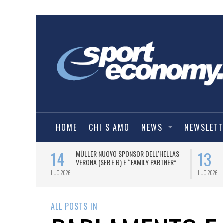
HOME
CHI SIAMO
NEWS
NEWSLET
14
13
A OFFICIAL
MÜLLER NUOVO SPONSOR DELL’HELLAS
NE ITALIANA
VERONA (SERIE B) E “FAMILY PARTNER”
E 2026/27.
LUG 2026
LUG 2026
ALL POSTS IN