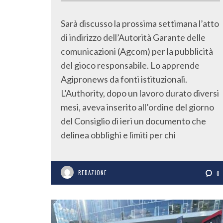
Sarà discusso la prossima settimana l’atto
di indirizzo dell’Autorità Garante delle
comunicazioni (Agcom) per la pubblicità
del gioco responsabile. Lo apprende
Agipronews da fonti istituzionali.
L’Authority, dopo un lavoro durato diversi
mesi, aveva inserito all’ordine del giorno
del Consiglio di ieri un documento che
delinea obblighi e limiti per chi
REDAZIONE
0