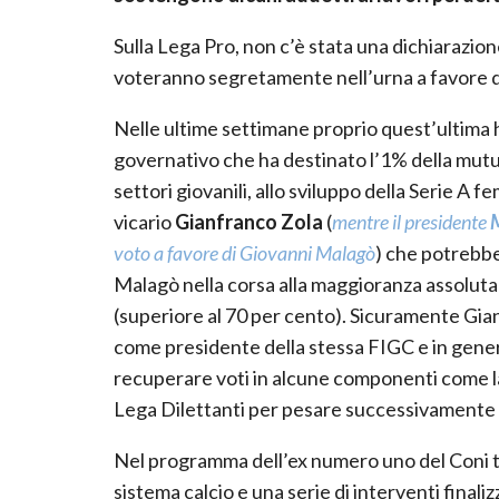
Sulla Lega Pro, non c’è stata una dichiarazio
voteranno segretamente nell’urna a favore d
Nelle ultime settimane proprio quest’ultima 
governativo che ha destinato l’1% della mutuali
settori giovanili, allo sviluppo della Serie A 
vicario
Gianfranco Zola
(
mentre il presidente
voto a favore di Giovanni Malagò
) che potrebbe 
Malagò nella corsa alla maggioranza assoluta 
(superiore al 70 per cento). Sicuramente Gian
come presidente della stessa FIGC e in gener
recuperare voti in alcune componenti come la
Lega Dilettanti per pesare successivamente i
Nel programma dell’ex numero uno del Coni t
sistema calcio e una serie di interventi finalizz