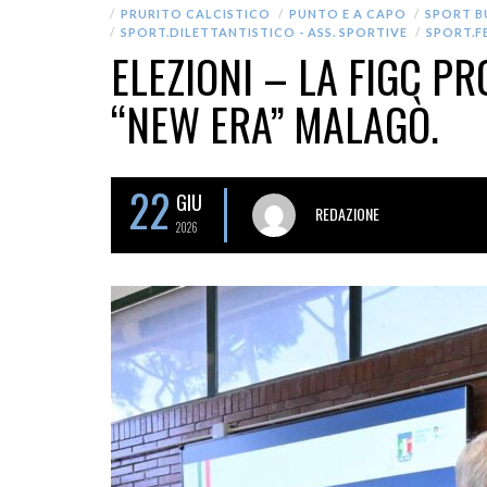
PRURITO CALCISTICO
PUNTO E A CAPO
SPORT B
SPORT.DILETTANTISTICO - ASS. SPORTIVE
SPORT.F
ELEZIONI – LA FIGC P
“NEW ERA” MALAGÒ.
22
GIU
REDAZIONE
2026