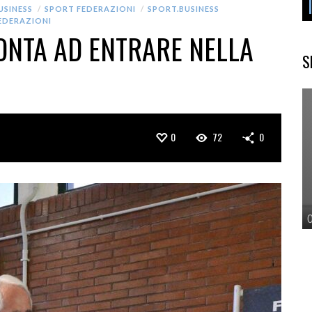
USINESS
SPORT FEDERAZIONI
SPORT.BUSINESS
EDERAZIONI
RONTA AD ENTRARE NELLA
S
0
72
0