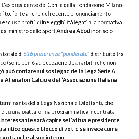
. L’ex presidente del Coni e della Fondazione Milano-
orito, forte anche del recente pronunciamento
escluso profili di ineleggibilità legati alla normativa
dal ministro dello Sport
Andrea Abodi
non solo
n totale di
516 preferenze “ponderate”
distribuite tra
co (sono ben 6 ad eccezione degli arbitri che non
ò può contare sul sostegno della Lega Serie A,
na Allenatori Calcio e dell’Associazione Italiana
terminante della Lega Nazionale Dilettanti, che
i, e su una piattaforma programmatica incentrata
interessante sarà capire se l’attuale presidente
granitico questo blocco di voti o se invece come
 voti anche al suo interno.