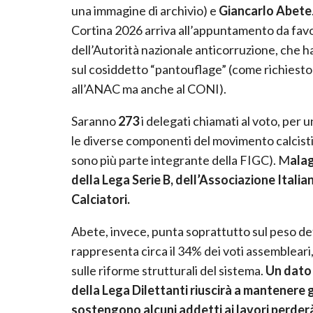
una immagine di archivio) e
Giancarlo Abete
Cortina 2026 arriva all’appuntamento da fav
dell’Autorità nazionale anticorruzione, che ha 
sul cosiddetto “pantouflage” (come richiesto 
all’ANAC ma anche al CONI).
Saranno
273
i delegati chiamati al voto, per u
le diverse componenti del movimento calcisti
sono più parte integrante della FIGC). M
alag
della Lega Serie B, dell’Associazione Italia
Calciatori.
Abete, invece, punta soprattutto sul peso de
rappresenta circa il 34% dei voti assemblear
sulle riforme strutturali del sistema.
Un dato 
della Lega Dilettanti riuscirà a mantenere 
sostengono alcuni addetti ai lavori perderà