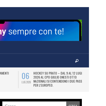
06
07
AMENTI
HOCKEY SU PRATO – DAL 9 AL 12 LUGLIO
LA
2026 AL CPO GIULIO ONESTI OTTO
(
NAZIONALI SI CONTENDONO I DUE PASS
OL
LUG 2026
LUG 2026
PER L’EUROPEO.
SI
DI