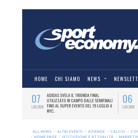
HOME
CHI SIAMO
NEWS
NEWSLET
07
06
I COMBAT
ADIDAS SVELA IL TRIONDA FINAL
IA.
UTILIZZATO IN CAMPO DALLE SEMIFINALI
FINO AL SUPER EVENTO DEL 19 LUGLIO A
LUG 2026
LUG 2026
NYC.
ALL NEWS
ALTRI EVENTI
AZIENDE
CALCIO
CO
HOME PAGE
ISTITUZIONE E ATTUALITÀ
MARKETI