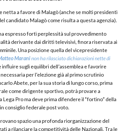
ne netta a favore di Malagò (anche se molti presidenti
el candidato Malagò come risulta a questa agenzia).
ha espresso forti perplessità sul provvedimento
tà derivante dai diritti televisivi, finora riservata ai
femminile. Una posizione quella del vicepresidente
Matteo Marani
non ha rilasciato dichiarazioni nette di
influire sugli equilibri dell’assemblea e favorire
necessaria per l’elezione già al primo scrutinio
carlo Abete, per la sua storia di lungo corso, prima
ale come dirigente sportivo, potrà provare a
 Lega Pro ma deve prima difendere il “fortino” della
n consiglio federale post voto.
rovano spazio una profonda riorganizzazione del
ati a rilanciare la competitività delle Nazionali. Tra le