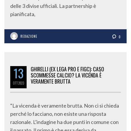
delle 3 divise ufficiali. La partnership è
pianificata,
REDAZIONE
0
13
GHIRELLI (EX LEGA PRO E FIGC): CASO
SCOMMESSE CALCIO? LA VICENDA È
VERAMENTE BRUTTA
OTT
2023
“La vicenda è veramente brutta. Non ci si chieda
perché lo facciano, non esiste una risposta
razionale. L’indagine ha due punti in comune con
il passato. Il primo è che essa deriva da