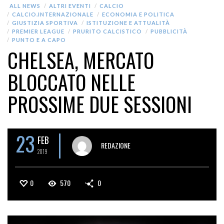
ALL NEWS
ALTRI EVENTI
CALCIO
CALCIO.INTERNAZIONALE
ECONOMIA E POLITICA
GIUSTIZIA SPORTIVA
ISTITUZIONE E ATTUALITÀ
PREMIER LEAGUE
PRURITO CALCISTICO
PUBBLICITÀ
PUNTO E A CAPO
CHELSEA, MERCATO
BLOCCATO NELLE
PROSSIME DUE SESSIONI
23
FEB
REDAZIONE
2019
0
570
0