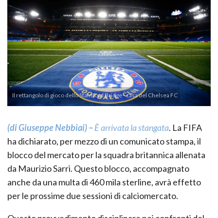
Il rettangolo di gioco dello Stamford Bridge - casa del Chelsea FC
(di Giuseppe Nebbiai) –
È arrivata la stangata
. La FIFA
ha dichiarato, per mezzo di un comunicato stampa, il
blocco del mercato per la squadra britannica allenata
da Maurizio Sarri. Questo blocco, accompagnato
anche da una multa di 460 mila sterline, avrà effetto
per le prossime due sessioni di calciomercato.