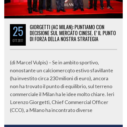
25
GIORGETTI (AC MILAN): PUNTIAMO CON
DECISIONE SUL MERCATO CINESE. E’ IL PUNTO
DI FORZA DELLA NOSTRA STRATEGIA
OTT
2017
(di Marcel Vulpis) – Se in ambito sportivo,
nonostante un calciomercqto estivo sfavillante
(ha investito circa 230 milioni di euro), ancora
non ha trovato il punto di equilibrio, sul terreno
commerciale il Milan ha le idee molto chiare. Ieri
Lorenzo Giorgetti, Chief Commercial Officer
(CCO), a Milano ha incontrato diverse