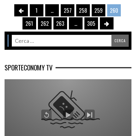
1
…
257
258
259
260
261
262
263
…
305
SPORTECONOMY TV