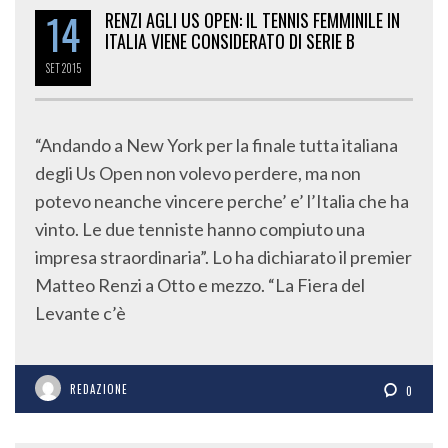
14
RENZI AGLI US OPEN: IL TENNIS FEMMINILE IN
ITALIA VIENE CONSIDERATO DI SERIE B
SET
2015
“Andando a New York per la finale tutta italiana
degli Us Open non volevo perdere, ma non
potevo neanche vincere perche’ e’ l’Italia che ha
vinto. Le due tenniste hanno compiuto una
impresa straordinaria”. Lo ha dichiarato il premier
Matteo Renzi a Otto e mezzo. “La Fiera del
Levante c’è
REDAZIONE
0