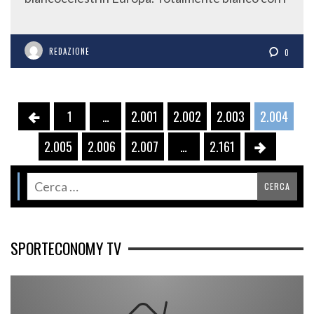
REDAZIONE
0
1
…
2.001
2.002
2.003
2.004
2.005
2.006
2.007
…
2.161
SPORTECONOMY TV