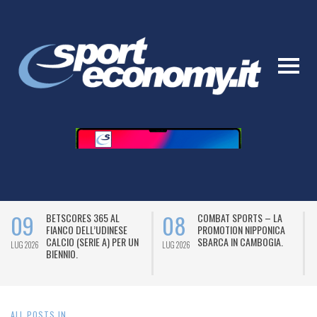
09
08
BETSCORES 365 AL
COMBAT SPORTS – LA
FIANCO DELL’UDINESE
PROMOTION NIPPONICA
CALCIO (SERIE A) PER UN
SBARCA IN CAMBOGIA.
LUG 2026
LUG 2026
L
BIENNIO.
ALL POSTS IN