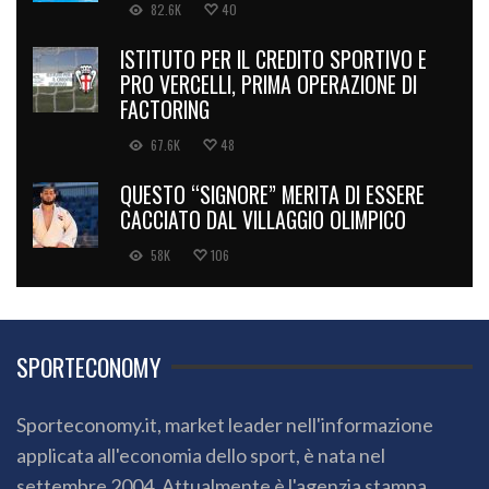
82.6K
40
ISTITUTO PER IL CREDITO SPORTIVO E
PRO VERCELLI, PRIMA OPERAZIONE DI
FACTORING
67.6K
48
QUESTO “SIGNORE” MERITA DI ESSERE
CACCIATO DAL VILLAGGIO OLIMPICO
58K
106
SPORTECONOMY
Sporteconomy.it, market leader nell'informazione
applicata all'economia dello sport, è nata nel
settembre 2004. Attualmente è l'agenzia stampa