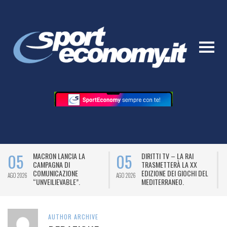
5
05
04
MACRON LANCIA LA
DIRITTI TV – LA RAI
CAMPAGNA DI
TRASMETTERÀ LA XX
COMUNICAZIONE
EDIZIONE DEI GIOCHI DEL
026
AGO 2026
AGO 2026
“UNVEILIEVABLE”.
MEDITERRANEO.
AUTHOR ARCHIVE