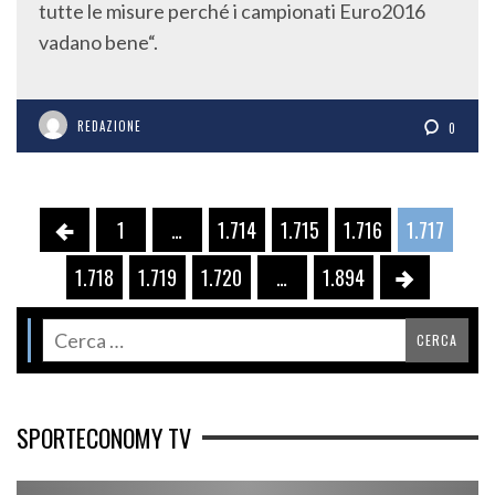
tutte le misure perché i campionati Euro2016
vadano bene“.
REDAZIONE
0
1
…
1.714
1.715
1.716
1.717
1.718
1.719
1.720
…
1.894
SPORTECONOMY TV