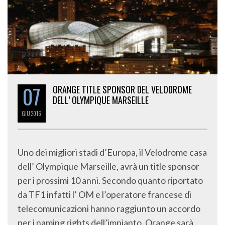
07
ORANGE TITLE SPONSOR DEL VELODROME
DELL’ OLYMPIQUE MARSEILLE
GIU
2016
Uno dei migliori stadi d’Europa, il Velodrome casa
dell’ Olympique Marseille, avrà un title sponsor
per i prossimi 10 anni. Secondo quanto riportato
da TF1 infatti l’ OM e l’operatore francese di
telecomunicazioni hanno raggiunto un accordo
per i naming rights dell’impianto. Orange sarà