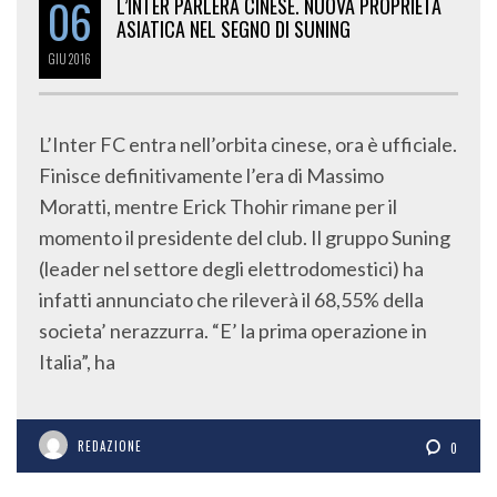
06
L’INTER PARLERÀ CINESE. NUOVA PROPRIETÀ
ASIATICA NEL SEGNO DI SUNING
GIU
2016
L’Inter FC entra nell’orbita cinese, ora è ufficiale.
Finisce definitivamente l’era di Massimo
Moratti, mentre Erick Thohir rimane per il
momento il presidente del club. Il gruppo Suning
(leader nel settore degli elettrodomestici) ha
infatti annunciato che rileverà il 68,55% della
societa’ nerazzurra. “E’ la prima operazione in
Italia”, ha
REDAZIONE
0