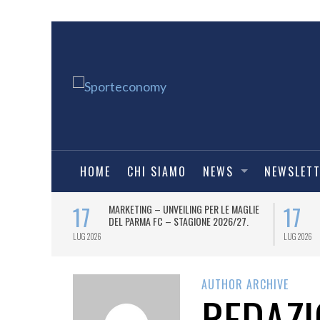
HOME
CHI SIAMO
NEWS
NEWSLET
17
17
 UFFICIALE
MARKETING – UNVEILING PER LE MAGLIE
ONE 2026/27).
DEL PARMA FC – STAGIONE 2026/27.
LUG 2026
LUG 2026
AUTHOR ARCHIVE
REDAZI