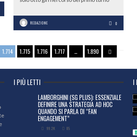
REDAZIONE
0
1.714
1.715
1.716
1.717
…
1.890
I PIÙ LETTI
I
LAMBORGHINI (SG PLUS): ESSENZIALE
DEFINIRE UNA STRATEGIA AD HOC
o
QUANDO SI PARLA DI “FAN
te
ENGAGEMENT”
e
99.2K
85