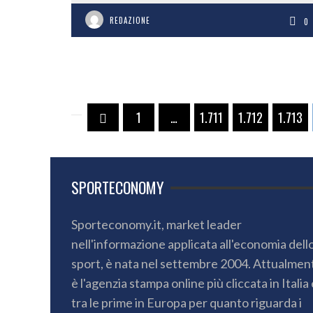
REDAZIONE
0
1
…
1.711
1.712
1.713
SPORTECONOMY
Sporteconomy.it, market leader
nell'informazione applicata all'economia dell
sport, è nata nel settembre 2004. Attualmen
è l'agenzia stampa online più cliccata in Italia 
tra le prime in Europa per quanto riguarda i