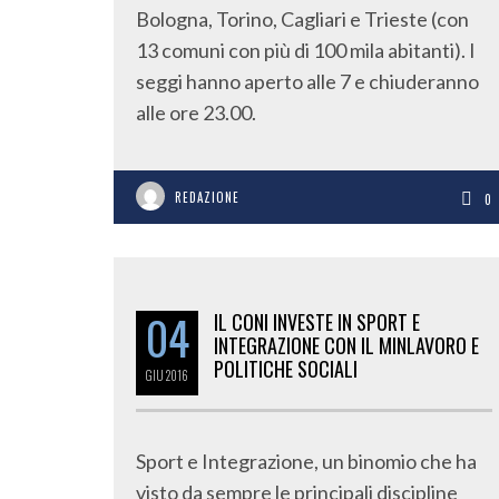
Bologna, Torino, Cagliari e Trieste (con
13 comuni con più di 100 mila abitanti). I
seggi hanno aperto alle 7 e chiuderanno
alle ore 23.00.
REDAZIONE
0
04
IL CONI INVESTE IN SPORT E
INTEGRAZIONE CON IL MINLAVORO E
POLITICHE SOCIALI
GIU
2016
Sport e Integrazione, un binomio che ha
visto da sempre le principali discipline