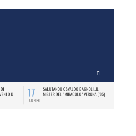
17
20
 DI
SALUTANDO OSVALDO BAGNOLI…IL
OS
VENTO DI
MISTER DEL “MIRACOLO” VERONA (’85)
B
DI
LUG 2026
LUG 2026