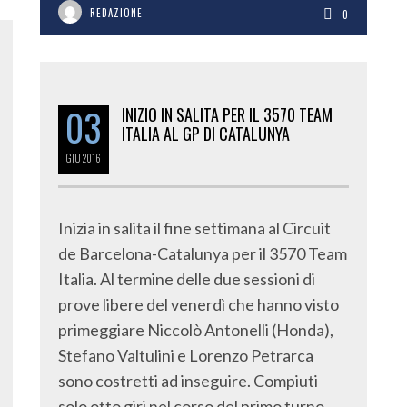
REDAZIONE
0
03
INIZIO IN SALITA PER IL 3570 TEAM
ITALIA AL GP DI CATALUNYA
GIU
2016
Inizia in salita il fine settimana al Circuit
de Barcelona-Catalunya per il 3570 Team
Italia. Al termine delle due sessioni di
prove libere del venerdì che hanno visto
primeggiare Niccolò Antonelli (Honda),
Stefano Valtulini e Lorenzo Petrarca
sono costretti ad inseguire. Compiuti
solo otto giri nel corso del primo turno