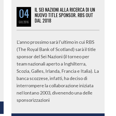
04
IL SEI NAZIONI ALLA RICERCA DI UN
NUOVO TITLE SPONSOR. RBS OUT
DAL 2018
GIU
2016
L’anno prossimo sarà l’ultimo in cui RBS
(The Royal Bank of Scotland) sarà il title
sponsor del Sei Nazioni (il torneo per
team nazionali aperto a Inghilterra,
Scozia, Galles, Irlanda, Francia e Italia). La
banca scozzese, infatti, ha deciso di
interrompere la collaborazione iniziata
nel lontano 2003, divenendo una delle
sponsorizzazioni