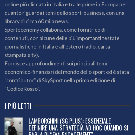
online più cliccata in Italia e tra le prime in Europa per
quanto riguarda i temi dello sport-business, con una
library di circa 60 mila news.
Sporteconomy collabora, come fornitrice di
contenuti, con alcune delle più importanti testate
giornalistiche in Italia e all’estero (radio, carta
stampata e tv).
Fornisce approfondimenti sui principali temi
economico-finanziari del mondo dello sport ed è stata
"contributor" di SkySport nella prima edizione di
"CodiceRosso".
I PIÙ LETTI
LAMBORGHINI (SG PLUS): ESSENZIALE
DEFINIRE UNA STRATEGIA AD HOC QUANDO SI
PARLA DI “FAN ENGAGEMENT”