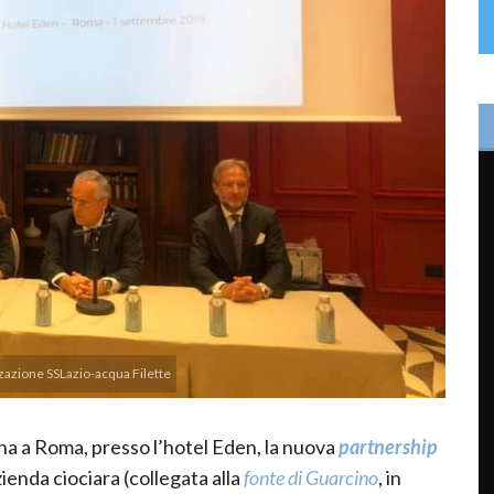
zazione SSLazio-acqua Filette
a a Roma, presso l’hotel Eden, la nuova
partnership
zienda ciociara (collegata alla
fonte di Guarcino
, in