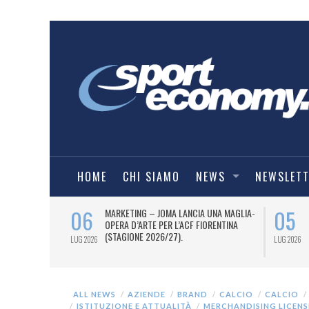
HOME
CHI SIAMO
NEWS
NEWSLET
06
05
 AL 12 LUGLIO
MARKETING – JOMA LANCIA UNA MAGLIA-
TI OTTO
OPERA D’ARTE PER L’ACF FIORENTINA
 I DUE PASS
(STAGIONE 2026/27).
LUG 2026
LUG 2026
ALL NEWS
AZIENDE
BRAND
CALCIO
CALCIO
ISTITUZIONE E ATTUALITÀ
MERCHANDISING LICENS