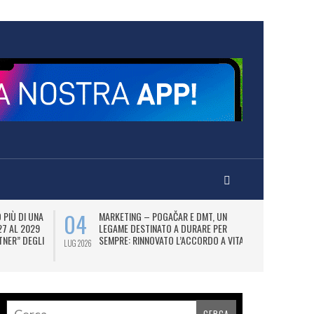
04
07
PIÙ DI UNA
MARKETING – POGAČAR E DMT, UN
AD
27 AL 2029
LEGAME DESTINATO A DURARE PER
UT
TNER” DEGLI
SEMPRE: RINNOVATO L’ACCORDO A VITA.
FI
LUG 2026
LUG 2026
N