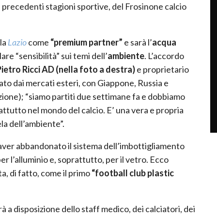
e precedenti stagioni sportive, del Frosinone calcio
la
Lazio
come
“premium partner”
e sarà l’
acqua
are “sensibilità” sui temi dell’
ambiente
. L’accordo
ietro Ricci AD (nella foto a destra)
e proprietario
ato dai mercati esteri, con Giappone, Russia e
uzione); “siamo partiti due settimane fa e dobbiamo
attutto nel mondo del calcio. E’ una vera e propria
ela dell’ambiente”.
 aver abbandonato il sistema dell’imbottigliamento
er l’alluminio e, soprattutto, per il vetro. Ecco
ta, di fatto, come il primo
“football club plastic
 a disposizione dello staff medico, dei calciatori, dei