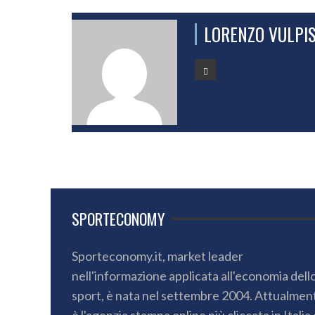
LORENZO VULPI
SPORTECONOMY
Sporteconomy.it, market leader
nell'informazione applicata all'economia dell
sport, è nata nel settembre 2004. Attualmen
è l'agenzia stampa online più cliccata in Italia 