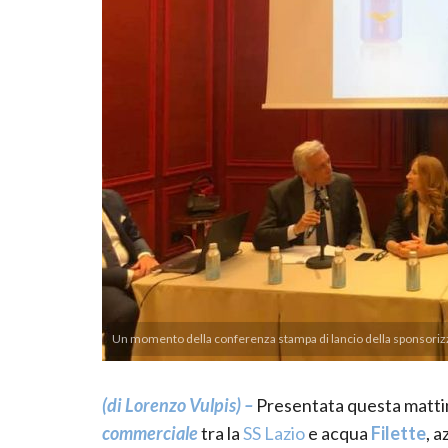
Un momento della conferenza stampa di lancio della sponsoriz
(di Lorenzo Vulpis) –
Presentata questa mattin
commerciale
tra la
SS Lazio
e acqua
Filette
, a