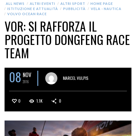
ALL NEWS
ALTRI EVENTI
ALTRI SPORT
HOME PAGE
ISTITUZIONE E ATTUALITÀ
PUBBLICITÀ
VELA - NAUTICA
VOLVO OCEAN RACE
VOR: SI RAFFORZA IL
PROGETTO DONGFENG RACE
TEAM
08
NOV
MARCEL VULPIS
2016
0
1.1K
0