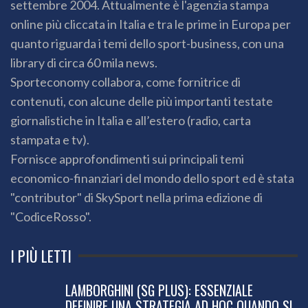
settembre 2004. Attualmente è l'agenzia stampa
online più cliccata in Italia e tra le prime in Europa per
quanto riguarda i temi dello sport-business, con una
library di circa 60 mila news.
Sporteconomy collabora, come fornitrice di
contenuti, con alcune delle più importanti testate
giornalistiche in Italia e all’estero (radio, carta
stampata e tv).
Fornisce approfondimenti sui principali temi
economico-finanziari del mondo dello sport ed è stata
"contributor" di SkySport nella prima edizione di
"CodiceRosso".
I PIÙ LETTI
LAMBORGHINI (SG PLUS): ESSENZIALE
DEFINIRE UNA STRATEGIA AD HOC QUANDO SI