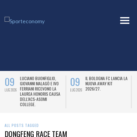
09
09
LUCIANO BUONFIGLIO,
IL BOLOGNA FC LANCIA LA
GIOVANNI MALAGÒ E IVO
NUOVA AWAY KIT
FERRIANI RICEVONO LA
2026/27.
LUG 2026
LUG 2026
L
LAUREA HONORIS CAUSA
DELL’ACS-ASOMI
COLLEGE.
ALL POSTS TAGGED
DONGFENG RACE TEAM