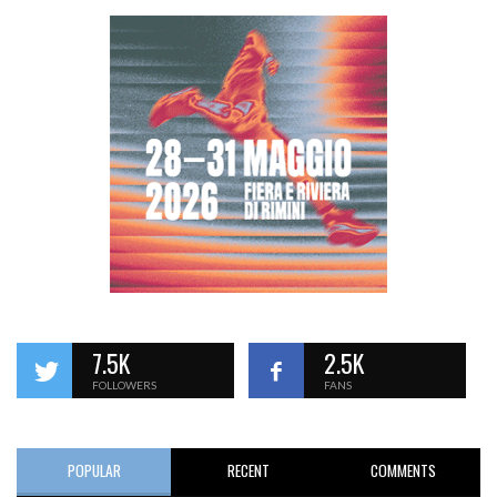
7.5K
2.5K
FOLLOWERS
FANS
POPULAR
RECENT
COMMENTS