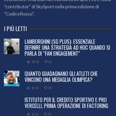
"contributor" di SkySport nella prima edizione di
"CodiceRosso".
I PIÙ LETTI
LAMBORGHINI (SG PLUS): ESSENZIALE
DEFINIRE UNA STRATEGIA AD HOC QUANDO SI
PARLA DI “FAN ENGAGEMENT”
98.5K
83
QUANTO GUADAGNANO GLI ATLETI CHE
VINCONO UNA MEDAGLIA OLIMPICA?
81.2K
40
ISTITUTO PER IL CREDITO SPORTIVO E PRO
VERCELLI, PRIMA OPERAZIONE DI FACTORING
66.1K
48