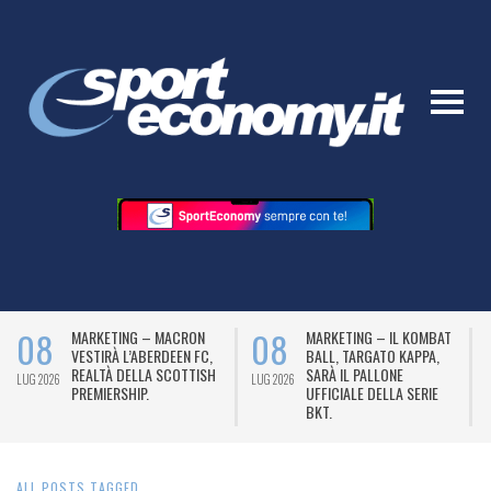
08
08
MARKETING – MACRON
MARKETING – IL KOMBAT
VESTIRÀ L’ABERDEEN FC,
BALL, TARGATO KAPPA,
REALTÀ DELLA SCOTTISH
SARÀ IL PALLONE
LUG 2026
LUG 2026
L
PREMIERSHIP.
UFFICIALE DELLA SERIE
BKT.
ALL POSTS TAGGED