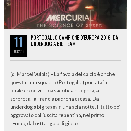
11
PORTOGALLO CAMPIONE D’EUROPA 2016. DA
UNDERDOG A BIG TEAM
LUG
2016
(di Marcel Vulpis) – La favola del calcio è anche
questa: una squadra (Portogallo) portata in
finale come vittima sacrificale supera, a
sorpresa, la Francia padrona di casa. Da
underdog a big team in una sola notte. Il tutto poi
aggravato dall’uscita repentina, nel primo
tempo, dal rettangolo di gioco