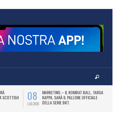
08
10
IRÀ
MARKETING – IL KOMBAT BALL, TARGATO
F
LA SCOTTISH
KAPPA, SARÀ IL PALLONE UFFICIALE
A
DELLA SERIE BKT.
LUG 2026
LUG 2026