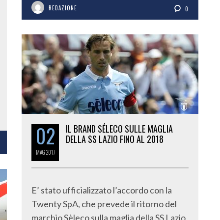
REDAZIONE
0
02
IL BRAND SÉLECO SULLE MAGLIA
DELLA SS LAZIO FINO AL 2018
MAG
2017
E’ stato ufficializzato l’accordo con la
Twenty SpA, che prevede il ritorno del
marchio Sèleco sulla maglia della SS Lazio