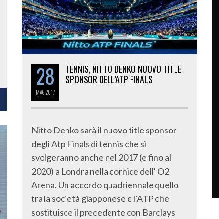
28
TENNIS, NITTO DENKO NUOVO TITLE
SPONSOR DELL’ATP FINALS
MAG
2017
Nitto Denko sarà il nuovo title sponsor
degli Atp Finals di tennis che si
svolgeranno anche nel 2017 (e fino al
2020) a Londra nella cornice dell’ O2
Arena. Un accordo quadriennale quello
tra la società giapponese e l’ATP che
sostituisce il precedente con Barclays