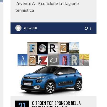
L’evento ATP conclude la stagione
tennistica
REDAZIONE
0
21
CITROEN TOP SPONSOR DELLA