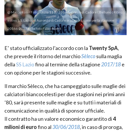
@ Marco Rosi / Fotonotizia 11 07 2016 Auronzo di Cadore ( Belluno ) Ritiro
estivo S.S. Lazio ad Auronzo di Cadore in preparazione per la stagione
20166-2017 nella foto Fabio Ripert
E’ stato ufficializzato l’accordo con la
Twenty SpA
,
che prevede il ritorno del marchio
Sèleco
sulla maglia
della
SS Lazio
fino al termine della stagione
2017/18
e
con opzione per le stagioni successive.
Il marchio Sèleco, che ha campeggiato sulle maglie dei
calciatori biancocelesti per due stagioni nei primi anni
’80, sarà presente sulle maglie e su tutti i materiali di
comunicazione in qualità di sponsor ufficiale.
Il contratto ha un valore economico garantito di
4
milioni di euro
fino al
30/06/2018
, in caso di proroga,