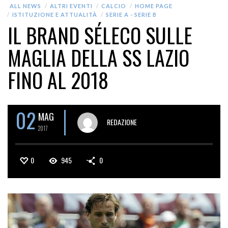
ALL NEWS
ALTRI EVENTI
CALCIO
HOME PAGE
ISTITUZIONE E ATTUALITÀ
SERIE A - SERIE B
IL BRAND SÉLECO SULLE
MAGLIA DELLA SS LAZIO
FINO AL 2018
02
MAG
REDAZIONE
2017
0
945
0