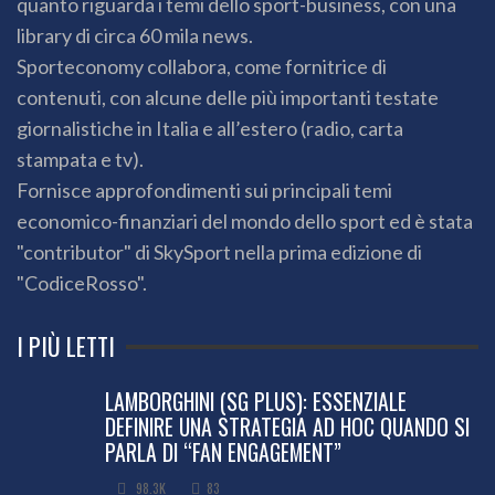
quanto riguarda i temi dello sport-business, con una
library di circa 60 mila news.
Sporteconomy collabora, come fornitrice di
contenuti, con alcune delle più importanti testate
giornalistiche in Italia e all’estero (radio, carta
stampata e tv).
Fornisce approfondimenti sui principali temi
economico-finanziari del mondo dello sport ed è stata
"contributor" di SkySport nella prima edizione di
"CodiceRosso".
I PIÙ LETTI
LAMBORGHINI (SG PLUS): ESSENZIALE
DEFINIRE UNA STRATEGIA AD HOC QUANDO SI
PARLA DI “FAN ENGAGEMENT”
98.3K
83