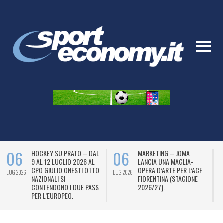
06
05
MARKETING – JOMA
DOMENICA DI GRANDI
LANCIA UNA MAGLIA-
ASCOLTI PER I MOTORI E
OPERA D’ARTE PER L’ACF
IL TENNIS NELLA “CASA
LUG 2026
LUG 2026
L
FIORENTINA (STAGIONE
DELLO SPORT” DI SKY.
2026/27).