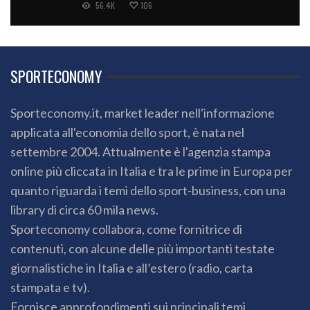
56.4K
106
SPORTECONOMY
Sporteconomy.it, market leader nell'informazione
applicata all'economia dello sport, è nata nel
settembre 2004. Attualmente è l'agenzia stampa
online più cliccata in Italia e tra le prime in Europa per
quanto riguarda i temi dello sport-business, con una
library di circa 60 mila news.
Sporteconomy collabora, come fornitrice di
contenuti, con alcune delle più importanti testate
giornalistiche in Italia e all’estero (radio, carta
stampata e tv).
Fornisce approfondimenti sui principali temi