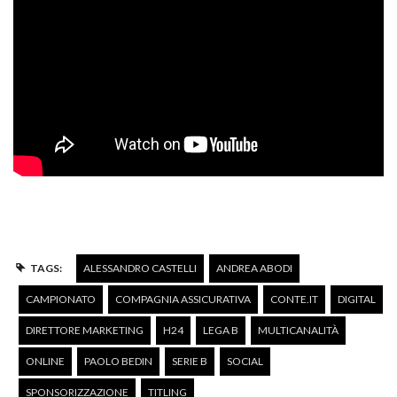
TAGS:
ALESSANDRO CASTELLI
ANDREA ABODI
CAMPIONATO
COMPAGNIA ASSICURATIVA
CONTE.IT
DIGITAL
DIRETTORE MARKETING
H24
LEGA B
MULTICANALITÀ
ONLINE
PAOLO BEDIN
SERIE B
SOCIAL
SPONSORIZZAZIONE
TITLING