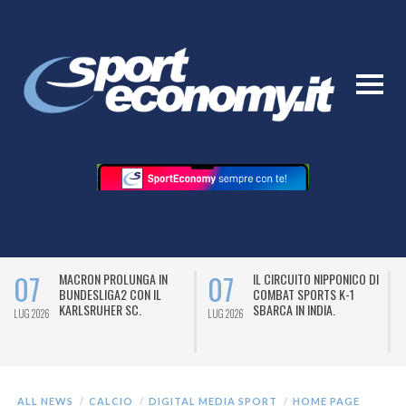
07
07
MACRON PROLUNGA IN
IL CIRCUITO NIPPONICO DI
BUNDESLIGA2 CON IL
COMBAT SPORTS K-1
KARLSRUHER SC.
SBARCA IN INDIA.
LUG 2026
LUG 2026
L
ALL NEWS
CALCIO
DIGITAL MEDIA SPORT
HOME PAGE