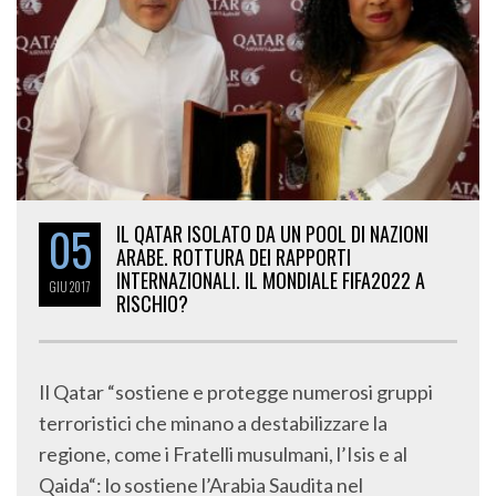
05
IL QATAR ISOLATO DA UN POOL DI NAZIONI
ARABE. ROTTURA DEI RAPPORTI
INTERNAZIONALI. IL MONDIALE FIFA2022 A
GIU
2017
RISCHIO?
Il Qatar “sostiene e protegge numerosi gruppi
terroristici che minano a destabilizzare la
regione, come i Fratelli musulmani, l’Isis e al
Qaida“: lo sostiene l’Arabia Saudita nel