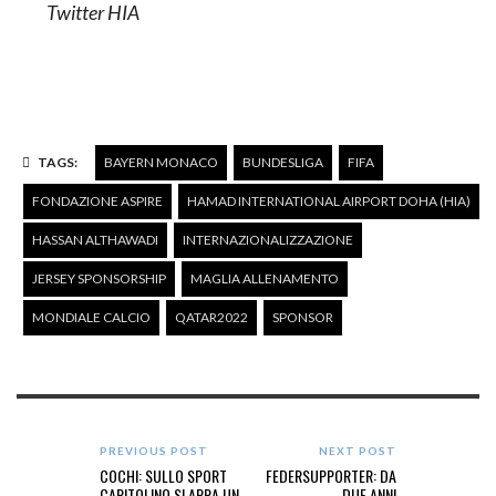
Twitter HIA
TAGS:
BAYERN MONACO
BUNDESLIGA
FIFA
FONDAZIONE ASPIRE
HAMAD INTERNATIONAL AIRPORT DOHA (HIA)
HASSAN ALTHAWADI
INTERNAZIONALIZZAZIONE
JERSEY SPONSORSHIP
MAGLIA ALLENAMENTO
MONDIALE CALCIO
QATAR2022
SPONSOR
PREVIOUS POST
NEXT POST
COCHI: SULLO SPORT
FEDERSUPPORTER: DA
CAPITOLINO SI APRA UN
DUE ANNI