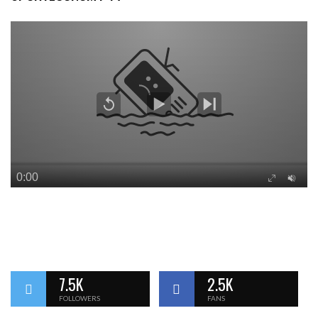
7.5K
2.5K
FOLLOWERS
FANS