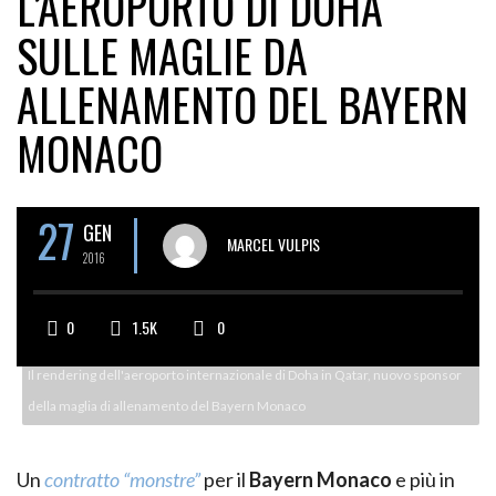
L’AEROPORTO DI DOHA
SULLE MAGLIE DA
ALLENAMENTO DEL BAYERN
MONACO
27
GEN
MARCEL VULPIS
2016
0
1.5K
0
Il rendering dell'aeroporto internazionale di Doha in Qatar, nuovo sponsor
della maglia di allenamento del Bayern Monaco
Un
contratto “monstre”
per il
Bayern Monaco
e più in