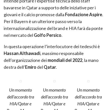
intende portare l’expertise tecnica dello staff
bavarese in Qatar a supporto delle iniziative per i
giovani e il calcio promosse dalla
Fondazione Aspire
.
Per il Bayern è un ulteriore passo verso la
internazionalizzazione del brand e HIA farà da ponte
nel mercato del
Golfo Persico
.
In questa operazione l’interlocutore dei tedeschi è
Hassan Althawadi
, massimo responsabile
dell’organizzazione dei
mondiali del 2022
, la mano
destra dell’
Emiro
del
Qatar
.
Un momento
Un momento
Un momento
dell’accordo tra
dell’accordo tra
dell’accordo tra
HIA/Qatar e
HIA/Qatar e
HIA/Qatar e