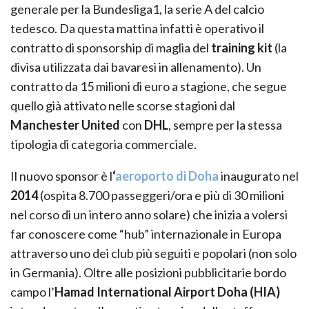
generale per la Bundesliga1, la serie A del calcio
tedesco. Da questa mattina infatti è operativo il
contratto di sponsorship di maglia del
training kit
(la
divisa utilizzata dai bavaresi in allenamento). Un
contratto da 15 milioni di euro a stagione, che segue
quello già attivato nelle scorse stagioni dal
Manchester United
con
DHL
, sempre per la stessa
tipologia di categoria commerciale.
Il nuovo sponsor è l
‘
aeroporto di Doha
inaugurato nel
2014
(ospita 8.700 passeggeri/ora e più di 30 milioni
nel corso di un intero anno solare) che inizia a volersi
far conoscere come “hub” internazionale in Europa
attraverso uno dei club più seguiti e popolari (non solo
in Germania). Oltre alle posizioni pubblicitarie bordo
campo l’
Hamad International Airport Doha (HIA)