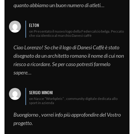
quanto abbiamo un buon numero di atleti…
ELTON
on Presentato il nuovo logo della Federcalcio belga. Peccato
che sia identico al marchio Danesi caffè
Ciao Lorenzo! So che il logo di Danesi Caffè è stato
disegnato da un architetto romano il nome di cui non
riesco a ricordare. Se per caso potresti farmelo
sapere…
SERGIO MINONI
on Nasce “Workpleis” , community digitale dedicata allo
sport in azienda
Buongiorno , vorrei info più approfondire del Vostro
progetto.