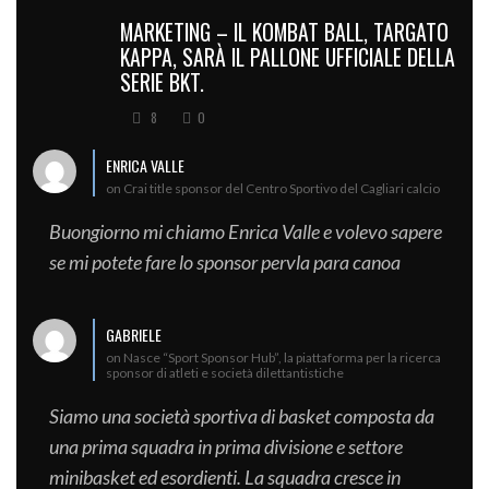
MARKETING – IL KOMBAT BALL, TARGATO
KAPPA, SARÀ IL PALLONE UFFICIALE DELLA
SERIE BKT.
8
0
ENRICA VALLE
on Crai title sponsor del Centro Sportivo del Cagliari calcio
Buongiorno mi chiamo Enrica Valle e volevo sapere
se mi potete fare lo sponsor pervla para canoa
GABRIELE
on Nasce “Sport Sponsor Hub”, la piattaforma per la ricerca
sponsor di atleti e società dilettantistiche
Siamo una società sportiva di basket composta da
una prima squadra in prima divisione e settore
minibasket ed esordienti. La squadra cresce in