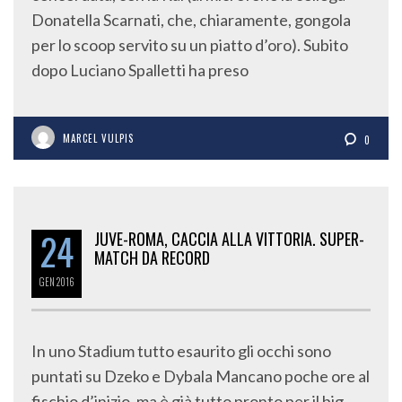
Donatella Scarnati, che, chiaramente, gongola
per lo scoop servito su un piatto d’oro). Subito
dopo Luciano Spalletti ha preso
MARCEL VULPIS
0
24
JUVE-ROMA, CACCIA ALLA VITTORIA. SUPER-
MATCH DA RECORD
GEN
2016
In uno Stadium tutto esaurito gli occhi sono
puntati su Dzeko e Dybala Mancano poche ore al
fischio d’inizio, ma è già tutto pronto per il big