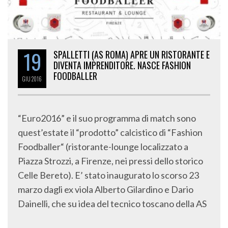
19
SPALLETTI (AS ROMA) APRE UN RISTORANTE E
DIVENTA IMPRENDITORE. NASCE FASHION
FOODBALLER
GIU
2016
“Euro2016” e il suo programma di match sono
quest’estate il “prodotto” calcistico di “Fashion
Foodballer“ (ristorante-lounge localizzato a
Piazza Strozzi, a Firenze, nei pressi dello storico
Celle Bereto). E’ stato inaugurato lo scorso 23
marzo dagli ex viola Alberto Gilardino e Dario
Dainelli, che su idea del tecnico toscano della AS