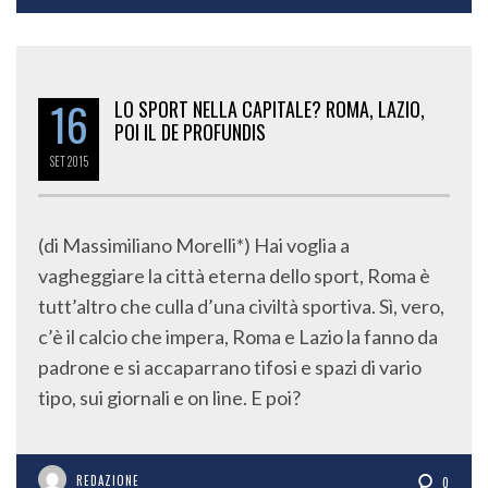
16
LO SPORT NELLA CAPITALE? ROMA, LAZIO,
POI IL DE PROFUNDIS
SET
2015
(di Massimiliano Morelli*) Hai voglia a
vagheggiare la città eterna dello sport, Roma è
tutt’altro che culla d’una civiltà sportiva. Sì, vero,
c’è il calcio che impera, Roma e Lazio la fanno da
padrone e si accaparrano tifosi e spazi di vario
tipo, sui giornali e on line. E poi?
REDAZIONE
0