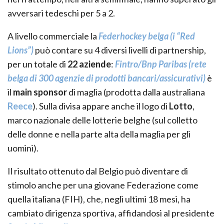
avversari tedeschi per 5 a 2.
A livello commerciale la
Federhockey belga (i “Red
Lions”)
può contare su 4 diversi livelli di partnership,
per un totale di
22 aziende
:
Fintro/Bnp Paribas (rete
belga di 300 agenzie di prodotti bancari/assicurativi)
è
il
main sponsor
di maglia (prodotta dalla australiana
Reece
). Sulla divisa appare anche il logo di
Lotto
,
marco nazionale delle lotterie belghe (sul colletto
delle donne e nella parte alta della maglia per gli
uomini).
Il risultato ottenuto dal Belgio può diventare di
stimolo anche per una giovane Federazione come
quella italiana (FIH), che, negli ultimi 18 mesi, ha
cambiato dirigenza sportiva, affidandosi al presidente