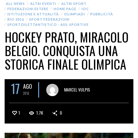
ALL NEWS
ALTRI EVENTI
ALTRI SPORT
FEDERAZIONI ESTERE
HOME PAGE
IOC
ISTITUZIONE E ATTUALITÀ
OLIMPIADI
PUBBLICITÀ
RIO 2016
SPORT FEDERAZIONI
SPORT.DILETTANTISTICO - ASS. SPORTIVE
HOCKEY PRATO, MIRACOLO
BELGIO. CONQUISTA UNA
STORICA FINALE OLIMPICA
17
AGO
MARCEL VULPIS
2016
1
1.7K
0