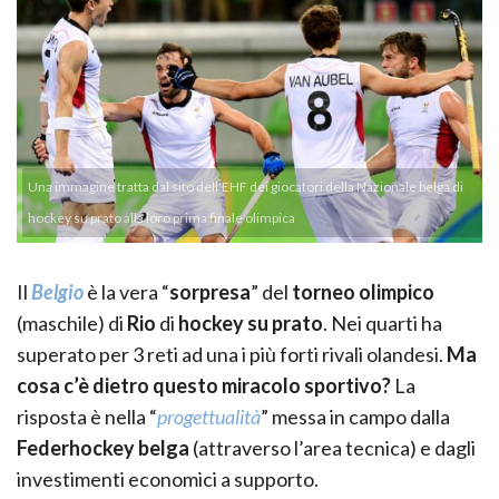
Una immagine tratta dal sito dell'EHF dei giocatori della Nazionale belga di
hockey su prato alla loro prima finale olimpica
Il
Belgio
è la vera “
sorpresa
” del
torneo olimpico
(maschile) di
Rio
di
hockey su prato
. Nei quarti ha
superato per 3 reti ad una i più forti rivali olandesi.
Ma
cosa c’è dietro questo miracolo sportivo?
La
risposta è nella “
progettualità
” messa in campo dalla
Federhockey belga
(attraverso l’area tecnica) e dagli
investimenti economici a supporto.