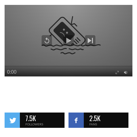
7.5K
2.5K
FOLLOWERS
FANS