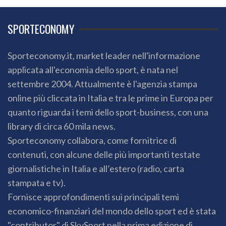
SPORTECONOMY
Sporteconomy.it, market leader nell'informazione
applicata all'economia dello sport, è nata nel
settembre 2004. Attualmente è l'agenzia stampa
online più cliccata in Italia e tra le prime in Europa per
quanto riguarda i temi dello sport-business, con una
library di circa 60 mila news.
Sporteconomy collabora, come fornitrice di
contenuti, con alcune delle più importanti testate
giornalistiche in Italia e all’estero (radio, carta
stampata e tv).
Fornisce approfondimenti sui principali temi
economico-finanziari del mondo dello sport ed è stata
"contributor" di SkySport nella prima edizione di