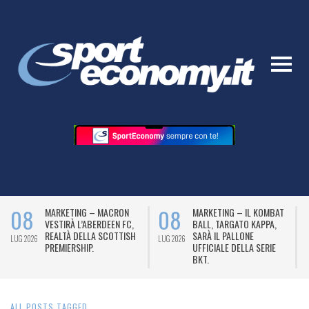
08
08
MARKETING – MACRON
MARKETING – IL KOMBAT
VESTIRÀ L’ABERDEEN FC,
BALL, TARGATO KAPPA,
REALTÀ DELLA SCOTTISH
SARÀ IL PALLONE
LUG 2026
LUG 2026
L
PREMIERSHIP.
UFFICIALE DELLA SERIE
BKT.
ALL POSTS TAGGED