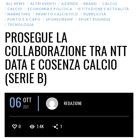
ALL NEWS
ALTRI EVENTI
AZIENDE
BRAND
CALCIO
CALCIO
ECONOMIA E POLITICA
ISTITUZIONE E ATTUALITÀ
MARKETING
PRURITO CALCISTICO
PUBBLICITÀ
PUNTO E A CAPO
SPONSORSHIP
SPORT BUSINESS
TECNOLOGIA
PROSEGUE LA
COLLABORAZIONE TRA NTT
DATA E COSENZA CALCIO
(SERIE B)
06
OTT
REDAZIONE
2021
0
1.4K
1