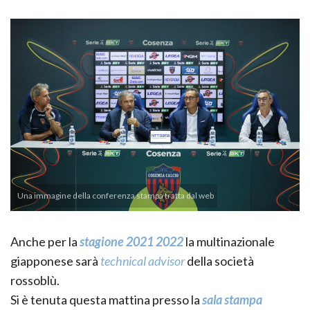
Una immagine della conferenza stampa tratta dal web
Anche per la
stagione 2021 2022
la multinazionale
giapponese sarà
technical advisor
della società
rossoblù.
Si è tenuta questa mattina presso la
sala stampa