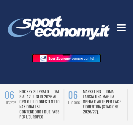
06
06
HOCKEY SU PRATO – DAL
MARKETING – JOMA
9 AL 12 LUGLIO 2026 AL
LANCIA UNA MAGLIA-
CPO GIULIO ONESTI OTTO
OPERA D’ARTE PER L’ACF
LUG 2026
LUG 2026
L
NAZIONALI SI
FIORENTINA (STAGIONE
CONTENDONO I DUE PASS
2026/27).
PER L’EUROPEO.