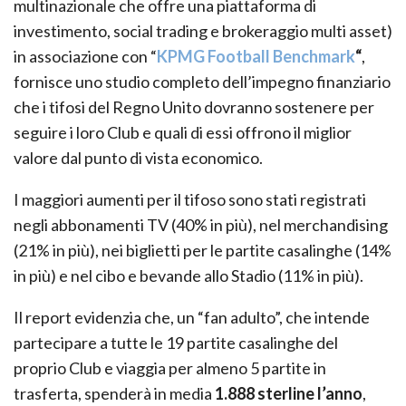
multinazionale che offre una piattaforma di
investimento, social trading e brokeraggio multi asset)
in associazione con “
KPMG Football Benchmark
“
,
fornisce uno studio completo dell’impegno finanziario
che i tifosi del Regno Unito dovranno sostenere per
seguire i loro Club e quali di essi offrono il miglior
valore dal punto di vista economico.
I maggiori aumenti per il tifoso sono stati registrati
negli abbonamenti TV (40% in più), nel merchandising
(21% in più), nei biglietti per le partite casalinghe (14%
in più) e nel cibo e bevande allo Stadio (11% in più).
Il report evidenzia che, un “fan adulto”, che intende
partecipare a tutte le 19 partite casalinghe del
proprio Club e viaggia per almeno 5 partite in
trasferta, spenderà in media
1.888 sterline l’anno
,