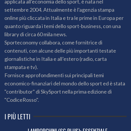
applicata all'economia dello sport, è nata nel
settembre 2004. Attualmente è l'agenzia stampa
online più cliccata in Italia e tra le prime in Europa per
quanto riguarda i temi dello sport-business, con una
library di circa 60 mila news.
Sporteconomy collabora, come fornitrice di
contenuti, con alcune delle più importanti testate
giornalistiche in Italia e all’estero (radio, carta
stampata e tv).
Fornisce approfondimenti sui principali temi
economico-finanziari del mondo dello sport ed è stata
"contributor" di SkySport nella prima edizione di
"CodiceRosso".
I PIÙ LETTI
LAMBORGHINI (SG PLUS): ESSENZIALE