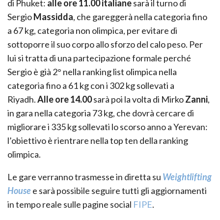
di Phuket:
alle ore 11.00 italiane
sarà il turno di
Sergio
Massidda
, che gareggerà nella categoria fino
a 67 kg, categoria non olimpica, per evitare di
sottoporre il suo corpo allo sforzo del calo peso. Per
lui si tratta di una partecipazione formale perché
Sergio è già 2° nella ranking list olimpica nella
categoria fino a 61 kg con i 302 kg sollevati a
Riyadh.
Alle ore 14.00
sarà poi la volta di Mirko
Zanni
,
in gara nella categoria 73 kg, che dovrà cercare di
migliorare i 335 kg sollevati lo scorso anno a Yerevan:
l’obiettivo è rientrare nella top ten della ranking
olimpica.
Le gare verranno trasmesse in diretta su
Weightlifting
House
e sarà possibile seguire tutti gli aggiornamenti
in tempo reale sulle pagine social
FIPE
.