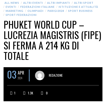
ALL NEWS
ALTRI EVENTI
ALTRI IMPIANTI
ALTRI SPORT
EVENTI
FEDERAZIONI ITALIANE
ISTITUZIONE E ATTUALITÀ
MARKETING
OLIMPIADI
PARIGI2024
SPORT BUSINESS
SPORT FEDERAZIONI
PHUKET WORLD CUP –
LUCREZIA MAGISTRIS (FIPE)
SI FERMA A 214 KG DI
TOTALE
03
APR
REDAZIONE
2024
1
1.3K
0