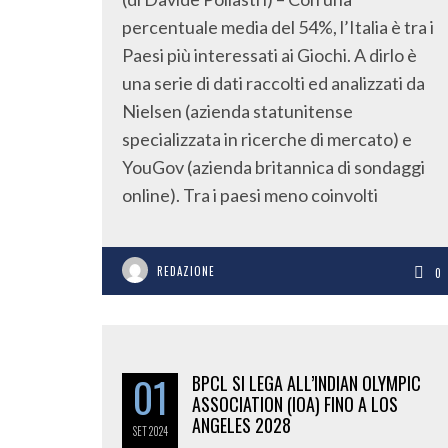
percentuale media del 54%, l’Italia è tra i
Paesi più interessati ai Giochi. A dirlo è
una serie di dati raccolti ed analizzati da
Nielsen (azienda statunitense
specializzata in ricerche di mercato) e
YouGov (azienda britannica di sondaggi
online). Tra i paesi meno coinvolti
REDAZIONE
0
01
BPCL SI LEGA ALL’INDIAN OLYMPIC
ASSOCIATION (IOA) FINO A LOS
ANGELES 2028
SET
2024