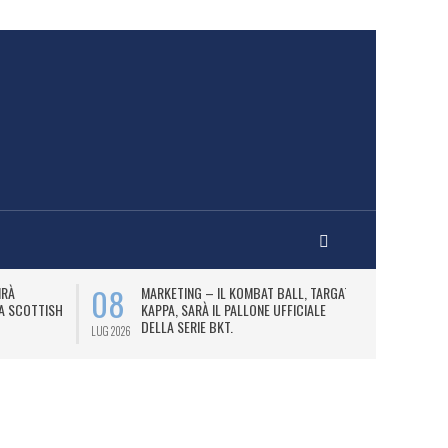
08
10
IRÀ
MARKETING – IL KOMBAT BALL, TARGATO
F
LA SCOTTISH
KAPPA, SARÀ IL PALLONE UFFICIALE
A
DELLA SERIE BKT.
LUG 2026
LUG 2026