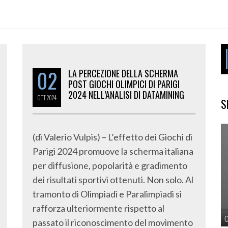
02
LA PERCEZIONE DELLA SCHERMA
POST GIOCHI OLIMPICI DI PARIGI
2024 NELL’ANALISI DI DATAMINING
OTT
2024
S
(di Valerio Vulpis) – L’effetto dei Giochi di
Parigi 2024 promuove la scherma italiana
per diffusione, popolarità e gradimento
dei risultati sportivi ottenuti. Non solo. Al
tramonto di Olimpiadi e Paralimpiadi si
rafforza ulteriormente rispetto al
passato il riconoscimento del movimento