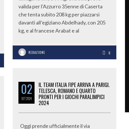
valida per l‘Azzurro 35enne di Caserta
che tenta subito 208 kg per piazzarsi
davanti all’egiziano Abdelhady, con 205
kg, e al francese Arabat e al
REDAZIONE
0
02
IL TEAM ITALIA FIPE ARRIVA A PARIGI.
TELESCA, ROMANO E QUARTO
PRONTI PER I GIOCHI PARALIMPICI
SET
2024
2024
Oggi prende ufficialmente il via