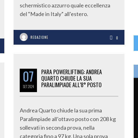
schermistico azzurro quale eccellenza
del “Made in Italy” all’estero.
REDAZIONE
0
07
PARA POWERLIFTING: ANDREA
QUARTO CHIUDE LA SUA
PARALIMPIADE ALL’8° POSTO
SET
2024
Andrea Quarto chiude la sua prima
Paralimpiade all’ottavo posto con 208 kg
sollevati in seconda prova, nella
categoria fino a 97 kg. Una sola prova