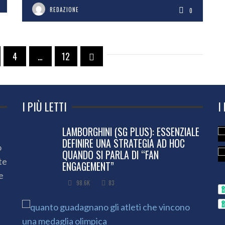
REDAZIONE
0
4
…
12
I PIÙ LETTI
I
LAMBORGHINI (SG PLUS): ESSENZIALE
DEFINIRE UNA STRATEGIA AD HOC
o
QUANDO SI PARLA DI “FAN
te
ENGAGEMENT”
e
98.6K
83