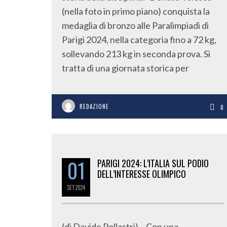
(nella foto in primo piano) conquista la
medaglia di bronzo alle Paralimpiadi di
Parigi 2024, nella categoria fino a 72 kg,
sollevando 213 kg in seconda prova. Si
tratta di una giornata storica per
REDAZIONE
0
01
PARIGI 2024: L’ITALIA SUL PODIO
DELL’INTERESSE OLIMPICO
SET
2024
(di Davide Pollastri) – Con una