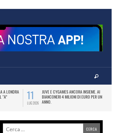
11
14
LA A LONDRA
JUVE E CYGAMES ANCORA INSIEME. AI
VI
L “A”
BIANCONERI 4 MILIONI DI EURO PER UN
S
ANNO.
(E
LUG 2026
LUG 2026
AN