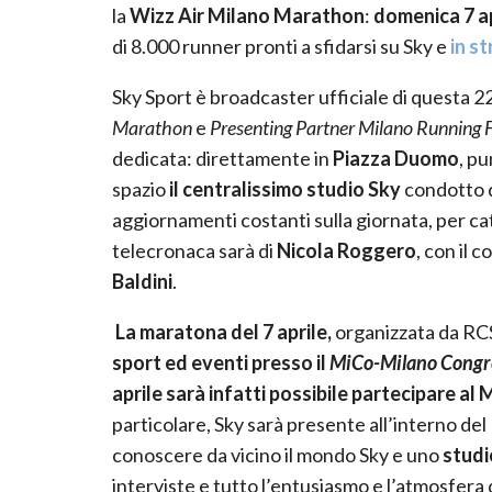
la
Wizz Air Milano Marathon
:
domenica 7 a
di 8.000 runner pronti a sfidarsi su Sky e
in s
Sky Sport è broadcaster ufficiale di questa 
Marathon
e
Presenting Partner Milano Running F
dedicata: direttamente in
Piazza Duomo
,
pun
spazio
il centralissimo studio Sky
condotto d
aggiornamenti costanti sulla giornata, per ca
telecronaca sarà di
Nicola Roggero
, con il 
Baldini
.
La maratona del 7 aprile,
organizzata da RC
sport ed eventi presso il
MiCo-Milano Congre
aprile sarà infatti possibile partecipare al
M
particolare, Sky sarà presente all’interno d
conoscere da vicino il mondo Sky e uno
studi
interviste e tutto l’entusiasmo e l’atmosfera d