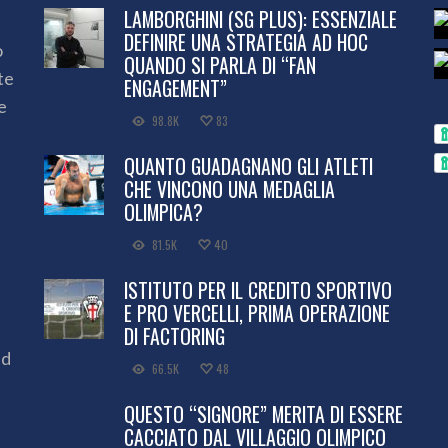
LAMBORGHINI (SG PLUS): ESSENZIALE
DEFINIRE UNA STRATEGIA AD HOC
o
QUANDO SI PARLA DI “FAN
te
ENGAGEMENT”
e
98.8K
83
QUANTO GUADAGNANO GLI ATLETI
CHE VINCONO UNA MEDAGLIA
OLIMPICA?
81.5K
40
ISTITUTO PER IL CREDITO SPORTIVO
E PRO VERCELLI, PRIMA OPERAZIONE
DI FACTORING
ed
66.5K
48
QUESTO “SIGNORE” MERITA DI ESSERE
CACCIATO DAL VILLAGGIO OLIMPICO