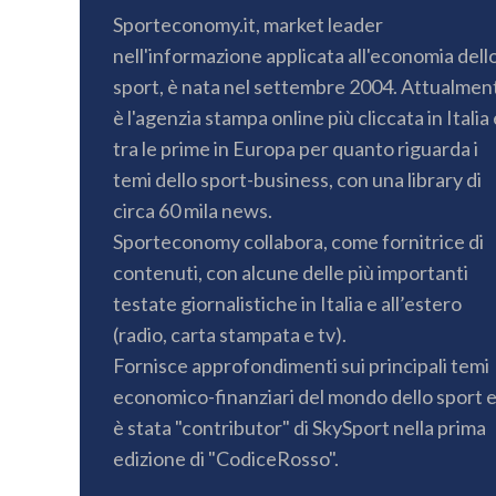
Sporteconomy.it, market leader
nell'informazione applicata all'economia dell
sport, è nata nel settembre 2004. Attualmen
è l'agenzia stampa online più cliccata in Italia 
tra le prime in Europa per quanto riguarda i
temi dello sport-business, con una library di
circa 60 mila news.
Sporteconomy collabora, come fornitrice di
contenuti, con alcune delle più importanti
testate giornalistiche in Italia e all’estero
(radio, carta stampata e tv).
Fornisce approfondimenti sui principali temi
economico-finanziari del mondo dello sport 
è stata "contributor" di SkySport nella prima
edizione di "CodiceRosso".