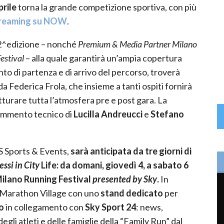
prile
torna la grande competizione sportiva, con più
treaming su NOW
.
22^edizione – nonché
Premium & Media Partner Milano
estival
– alla quale garantirà un’ampia copertura
to di partenza e di arrivo del percorso, troverà
a Federica Frola, che insieme a tanti ospiti fornirà
tturare tutta l’atmosfera pre e post gara. La
commento tecnico di
Lucilla Andreucci
e
Stefano
S Sports & Events,
sarà anticipata da tre giorni di
ssi in City
Life: da domani,
giovedì 4, a sabato 6
ilano Running Festival
presented by Sky
.
In
el Marathon Village con uno
stand dedicato
per
o
in collegamento con
Sky Sport 24
: news,
egli atleti e delle famiglie della “Family Run” dal