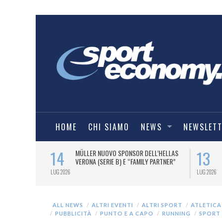
HOME
CHI SIAMO
NEWS
NEWSLET
14
13
A OFFICIAL
MÜLLER NUOVO SPONSOR DELL’HELLAS
NE ITALIANA
VERONA (SERIE B) E “FAMILY PARTNER”
E 2026/27.
LUG 2026
LUG 2026
ALL NEWS
ALTRI EVENTI
ALTRI SPORT
ATLETICA
PUBBLICITÀ
PUNTO E A CAPO
RUNNING
SPORT 