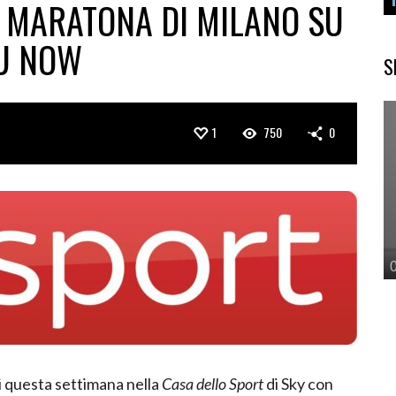
A MARATONA DI MILANO SU
SU NOW
S
1
750
0
di questa settimana nella
Casa dello Sport
di Sky con