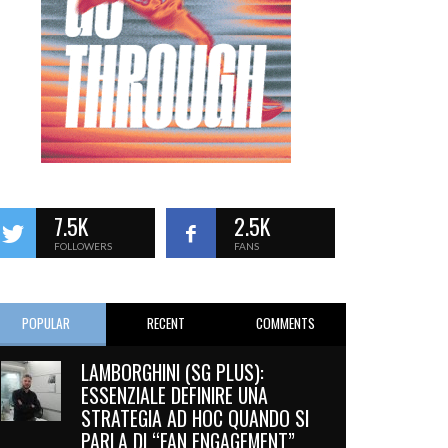
7.5K
2.5K
FOLLOWERS
FANS
POPULAR
RECENT
COMMENTS
LAMBORGHINI (SG PLUS):
ESSENZIALE DEFINIRE UNA
STRATEGIA AD HOC QUANDO SI
PARLA DI “FAN ENGAGEMENT”